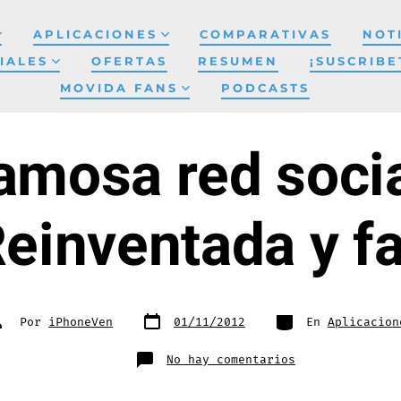
APLICACIONES
COMPARATIVAS
NOT
IALES
OFERTAS
RESUMEN
¡SUSCRIBE
MOVIDA FANS
PODCASTS
famosa red social
Reinventada y f
Fecha
Categorías
utor
Por
iPhoneVen
01/11/2012
En
Aplicacion
de
e
publicación
a
ntrada
en
No hay comentarios
Path,
la
famosa