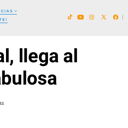
ICIAS
TE!
Abrir
Abrir
Abrir
Abrir
Abrir
TikTok
YouTube
Instagram
Facebook
X
en
en
en
en
en
, llega al
una
una
una
una
una
nueva
nueva
nueva
nueva
nueva
pestaña
pestaña
pestaña
pestaña
pestaña
abulosa
es