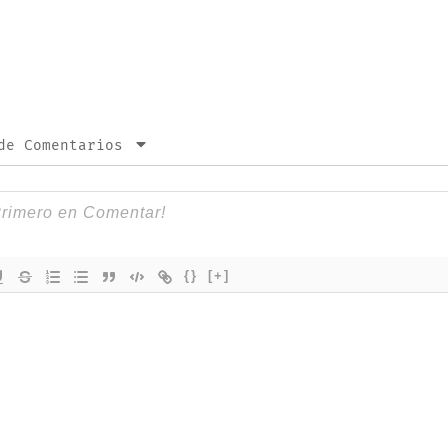
de Comentarios
{}
[+]