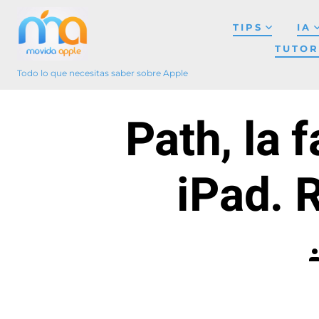
Saltar
TIPS
IA
al
TUTOR
contenido
Todo lo que necesitas saber sobre Apple
Path, la 
iPad. 
A
d
l
e