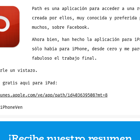
red
social,
llega
Path es una aplicación para acceder a una r
al
iPad.
creada por ellos, muy conocida y preferida 
Reinventada
y
fabulosa
muchos, sobre Facebook.
Ahora bien, han hecho la aplicación para iP
sólo había para iPhone, desde cero y me par
fabuloso el trabajo final.
rle un vistazo.
 gratis aqui para iPad:
unes.apple.com/ve/app/path/id403639508?mt=8
iPhoneVen
¡Recibe nuestro resumen