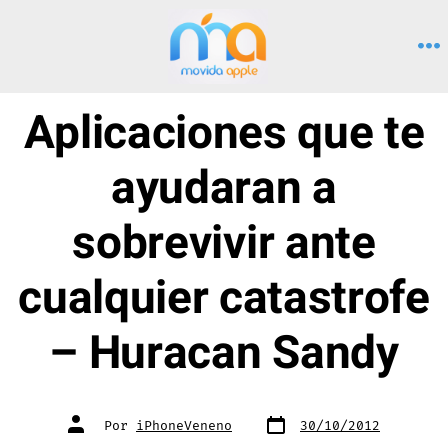
Saltar
al
M
contenido
Aplicaciones que te
ayudaran a
sobrevivir ante
cualquier catastrofe
– Huracan Sandy
Fecha
Autor
Por
iPhoneVeneno
30/10/2012
de
de
publicación
la