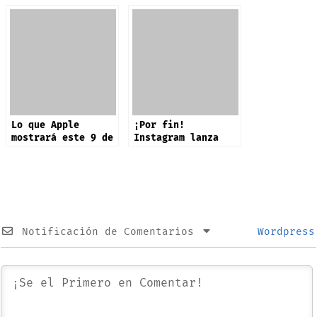
Lo que Apple
¡Por fin!
mostrará este 9 de
Instagram lanza
septiembre: iPhone
app oficial en
17 y más productos
iPad: estas son
sus novedades
Notificación de Comentarios
Wordpress