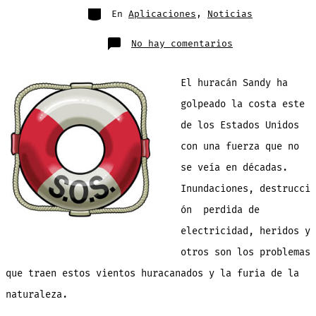
entrada
Categorías
En
Aplicaciones
,
Noticias
en
No hay comentarios
Aplicaciones
que
te
ayudaran
El huracán Sandy ha
a
sobrevivir
ante
golpeado la costa este
cualquier
catastrofe
de los Estados Unidos
–
Huracan
Sandy
con una fuerza que no
se veía en décadas.
Inundaciones, destrucci
ón perdida de
electricidad, heridos y
otros son los problemas
que traen estos vientos huracanados y la furia de la
naturaleza.