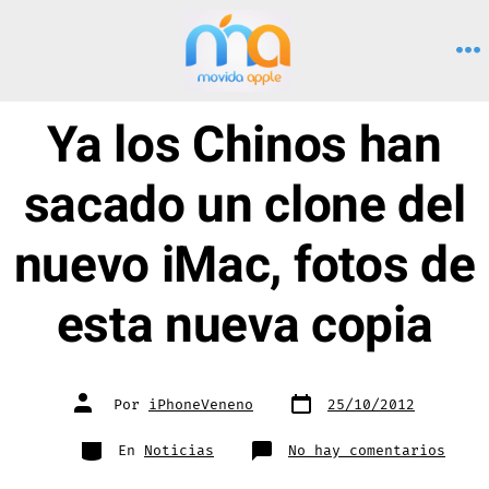
Saltar
al
M
contenido
Ya los Chinos han
sacado un clone del
nuevo iMac, fotos de
esta nueva copia
Fecha
Autor
Por
iPhoneVeneno
25/10/2012
de
de
publicación
la
entrada
Categorías
en
En
Noticias
No hay comentarios
Ya
los