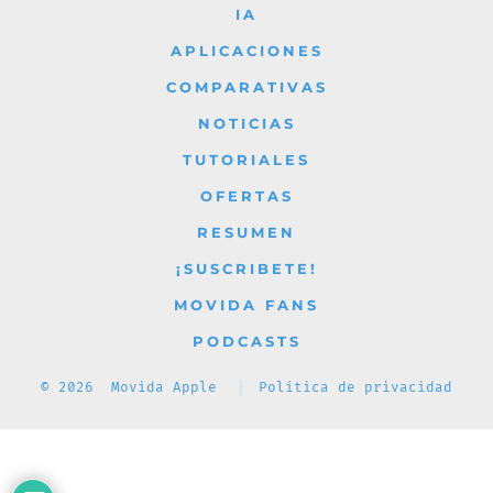
en
en
en
en
en
IA
una
una
una
una
una
APLICACIONES
nueva
nueva
nueva
nueva
nueva
COMPARATIVAS
pestaña
pestaña
pestaña
pestaña
pestaña
NOTICIAS
TUTORIALES
OFERTAS
RESUMEN
¡SUSCRIBETE!
MOVIDA FANS
PODCASTS
© 2026
Movida Apple
Política de privacidad