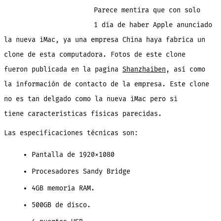
Chino
han
Parece mentira que con solo
sacad
un
clone
1 día de haber Apple anunciado
del
nuevo
la nueva iMac, ya una empresa China haya fabrica un
iMac,
fotos
de
clone de esta computadora. Fotos de este clone
esta
nueva
fueron publicada en la pagina
Shanzhaiben
, así como
copia
la información de contacto de la empresa. Este clone
no es tan delgado como la nueva iMac pero si
tiene características físicas parecidas.
Las especificaciones técnicas son:
Pantalla de 1920×1080
Procesadores Sandy Bridge
4GB memoria RAM.
500GB de disco.