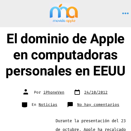
Saltar
al
M
contenido
El dominio de Apple
en computadoras
personales en EEUU
Fecha
Autor
Por
iPhoneVen
24/10/2012
de
de
publicación
la
entrada
Categorías
en
En
Noticias
No hay comentarios
El
domin
de
Apple
Durante la presentación del 23
en
compu
perso
de octubre, Apple ha recalcado