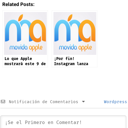
Related Posts:
Lo que Apple
¡Por fin!
mostrará este 9 de
Instagram lanza
septiembre: iPhone
app oficial en
17 y más productos
iPad: estas son
sus novedades
Notificación de Comentarios
Wordpress