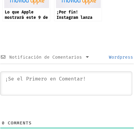
Lo que Apple
¡Por fin!
mostrará este 9 de
Instagram lanza
septiembre: iPhone
app oficial en
17 y más productos
iPad: estas son
sus novedades
Notificación de Comentarios
Wordpress
0
COMMENTS