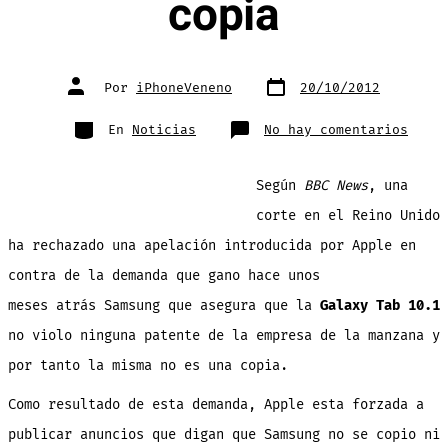
copia
Fecha
Autor
Por
iPhoneVeneno
20/10/2012
de
de
publicación
la
entrada
Categorías
en
En
Noticias
No hay comentarios
Apple
pierd
apela
en
Según
BBC News
, una
corte
del
Reino
corte en el Reino Unido
Unido
y
ha rechazado una apelación introducida por Apple en
ahora
es
forza
contra de la demanda que gano hace unos
a
publi
meses atrás Samsung que asegura que la
Galaxy Tab 10.1
que
Samsu
no
no violo ninguna patente de la empresa de la manzana y
se
copia
por tanto la misma no es una copia.
Como resultado de esta demanda, Apple esta forzada
a
publicar anuncios que digan que Samsung no se copio ni