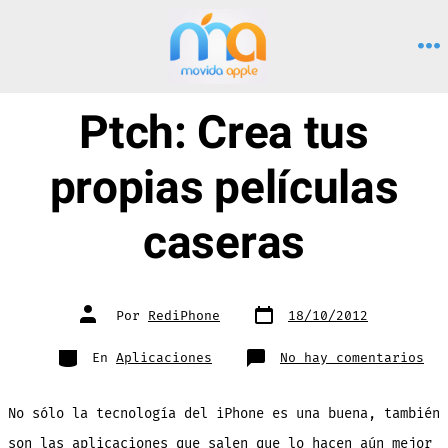
Saltar
al
M
contenido
Ptch: Crea tus
propias películas
caseras
Fecha
Autor
Por
RediPhone
18/10/2012
de
de
publicación
la
entrada
Categorías
en
En
Aplicaciones
No hay comentarios
Ptc
Cre
tus
pro
No sólo la tecnología del iPhone es una buena, también
pel
cas
son las aplicaciones que salen que lo hacen aún mejor