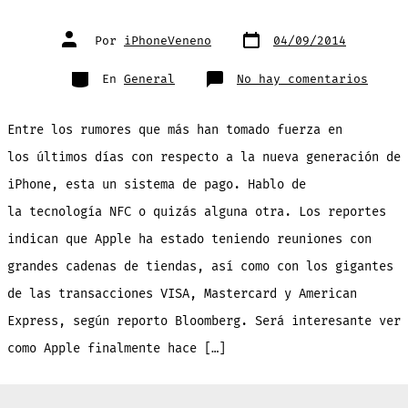
Fecha
Autor
Por
iPhoneVeneno
04/09/2014
de
de
publicación
la
entrada
Categorías
en
En
General
No hay comentarios
El
‘iPho
6’
se
Entre los rumores que más han tomado fuerza en
apunt
a
los
los últimos días con respecto a la nueva generación de
pagos
digit
iPhone, esta un sistema de pago. Hablo de
NFC
con
VISA,
la tecnología NFC o quizás alguna otra. Los reportes
Maste
y
indican que Apple ha estado teniendo reuniones con
Ameri
grandes cadenas de tiendas, así como con los gigantes
de las transacciones VISA, Mastercard y American
Express, según reporto Bloomberg. Será interesante ver
como Apple finalmente hace […]