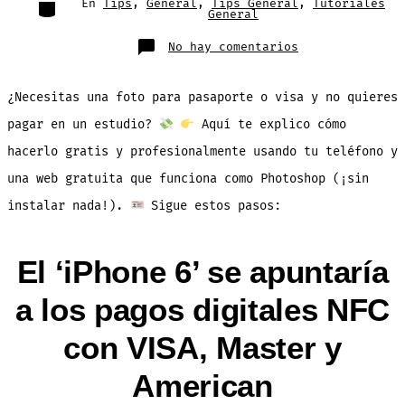
Categorías
En
Tips
,
General
,
Tips General
,
Tutoriales
General
en
No hay comentarios
Como
Crear
Foto
Profesional
¿Necesitas una foto para pasaporte o visa y no quieres
Tipo
Pasaporte
Con
pagar en un estudio?
Aquí te explico cómo
Tu
Teléfono
hacerlo gratis y profesionalmente usando tu teléfono y
y
Esta
Pagina
una web gratuita que funciona como Photoshop (¡sin
Gratuita
instalar nada!).
Sigue estos pasos:
El ‘iPhone 6’ se apuntaría
a los pagos digitales NFC
con VISA, Master y
American