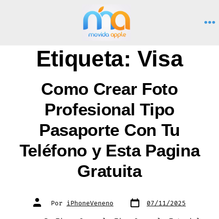
Saltar
al
M
contenido
Etiqueta:
Visa
Como Crear Foto
Profesional Tipo
Pasaporte Con Tu
Teléfono y Esta Pagina
Gratuita
Fecha
Autor
Por
iPhoneVeneno
07/11/2025
de
de
publicación
la
entrada