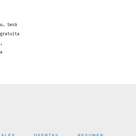
o… Será
gratuita
,
a
IALES
OFERTAS
RESUMEN