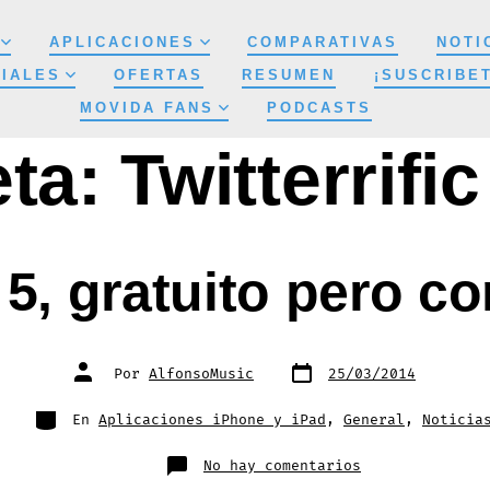
APLICACIONES
COMPARATIVAS
NOTI
IALES
OFERTAS
RESUMEN
¡SUSCRIBE
MOVIDA FANS
PODCASTS
eta:
Twitterrific
c 5, gratuito pero 
Fecha
Autor
Por
AlfonsoMusic
25/03/2014
de
de
publicación
la
entrada
Categorías
En
Aplicaciones iPhone y iPad
,
General
,
Noticia
en
No hay comentarios
Twitterrific