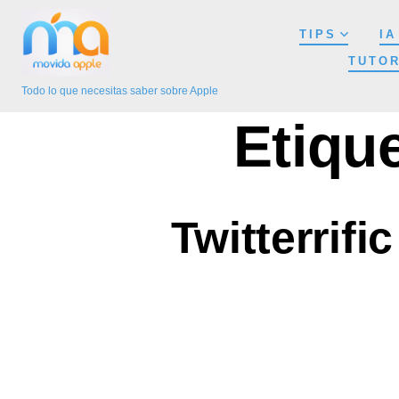
Saltar
TIPS
IA
al
TUTOR
contenido
Todo lo que necesitas saber sobre Apple
Etiqu
Twitterrifi