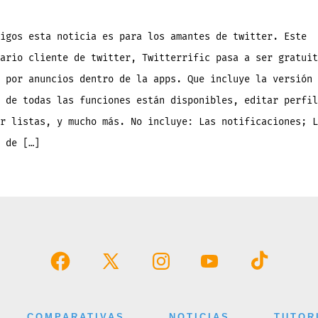
5,
gratuito
pero
con
anuncios
igos esta noticia es para los amantes de twitter. Este
ario cliente de twitter, Twitterrific pasa a ser gratuit
 por anuncios dentro de la apps. Que incluye la versión 
 de todas las funciones están disponibles, editar perfil
r listas, y mucho más. No incluye: Las notificaciones; L
 de […]
Abrir
Abrir
Abrir
Abrir
Abrir
Facebook
X
Instagram
YouTube
TikTok
en
en
en
en
en
COMPARATIVAS
NOTICIAS
TUTOR