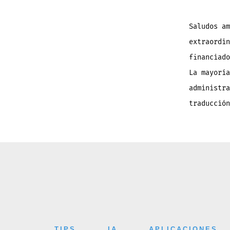
Saludos am
extraordin
financiado
La mayoría
administra
traducción
TIPS
IA
APLICACIONES