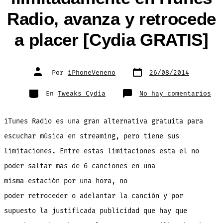
Radio, avanza y retrocede
a placer [Cydia GRATIS]
Fecha
Autor
Por
iPhoneVeneno
26/08/2014
de
de
publicación
la
entrada
Categorías
en
En
Tweaks Cydia
No hay comentarios
Sal
can
ili
en
iTunes Radio es una gran alternativa gratuita para
iTu
Rad
ava
escuchar música en streaming, pero tiene sus
y
ret
limitaciones. Entre estas limitaciones esta el no
a
pla
[Cy
poder saltar mas de 6 canciones en una
GRA
misma estación por una hora, no
poder retroceder o adelantar la canción y por
supuesto la justificada publicidad que hay que