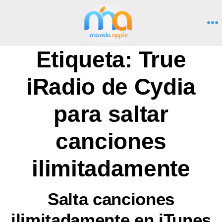
Saltar
al
M
contenido
Etiqueta:
True
iRadio de Cydia
para saltar
canciones
ilimitadamente
Salta canciones
ilimitadamente en iTunes