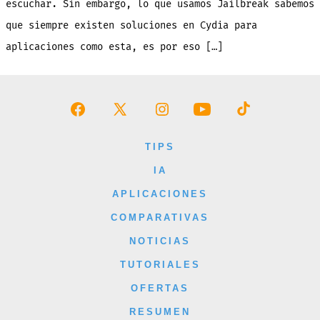
escuchar. Sin embargo, lo que usamos Jailbreak sabemos
que siempre existen soluciones en Cydia para
aplicaciones como esta, es por eso […]
Abrir
Abrir
Abrir
Abrir
Abrir
Facebook
X
Instagram
YouTube
TikTok
TIPS
en
en
en
en
en
IA
una
una
una
una
una
APLICACIONES
nueva
nueva
nueva
nueva
nueva
COMPARATIVAS
pestaña
pestaña
pestaña
pestaña
pestaña
NOTICIAS
TUTORIALES
OFERTAS
RESUMEN