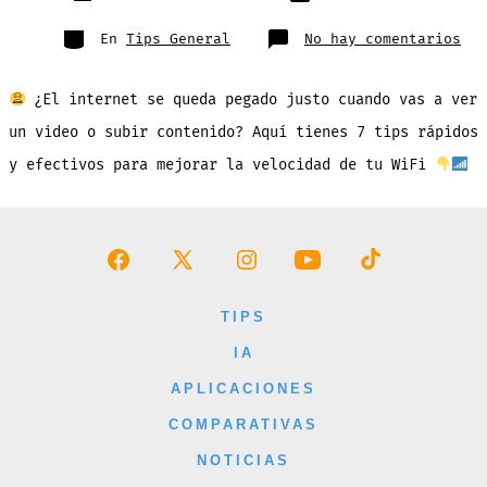
de
publicación
la
entrada
Categorías
en
En
Tips General
No hay comentarios
¿Tu
WiF
Est
Len
¿El internet se queda pegado justo cuando vas a ver
7
Tip
Par
un video o subir contenido? Aquí tienes 7 tips rápidos
Mej
La
y efectivos para mejorar la velocidad de tu WiFi
Vel
Abrir
Abrir
Abrir
Abrir
Abrir
Facebook
X
Instagram
YouTube
TikTok
TIPS
en
en
en
en
en
IA
una
una
una
una
una
APLICACIONES
nueva
nueva
nueva
nueva
nueva
COMPARATIVAS
pestaña
pestaña
pestaña
pestaña
pestaña
NOTICIAS