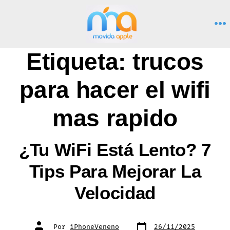
Saltar
al
M
contenido
Etiqueta:
trucos
para hacer el wifi
mas rapido
¿Tu WiFi Está Lento? 7
Tips Para Mejorar La
Velocidad
Fecha
Autor
Por
iPhoneVeneno
26/11/2025
de