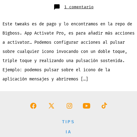
en
1 comentario
App
Activate
Pro:
excelente
Este tweaks es de pago y lo encontramos en la repo de
tweaks
para
complementar
Bigboss. App Activate Pro, es para añadir más acciones
Activator
a activator… Podemos configurar acciones al pulsar
sobre cualquier icono invocando con un doble toque,
triple toque y realizando una pulsación sostenida.
Ejemplo: podemos pulsar sobre el icono de la
aplicación mensajes y abriremos […]
Abrir
Abrir
Abrir
Abrir
Abrir
Facebook
X
Instagram
YouTube
TikTok
TIPS
en
en
en
en
en
IA