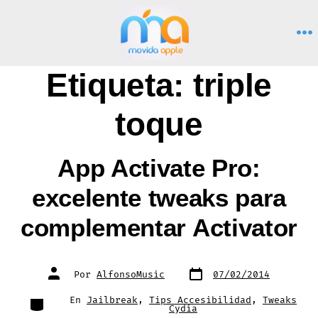
Saltar
al
M
contenido
Etiqueta:
triple
toque
App Activate Pro:
excelente tweaks para
complementar Activator
Fecha
Autor
Por
AlfonsoMusic
07/02/2014
de
de
publicación
la
entrada
Categorías
En
Jailbreak
,
Tips Accesibilidad
,
Tweaks
Cydia