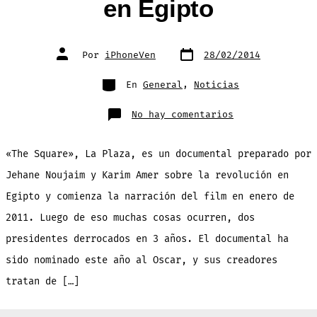
en Egipto
Fecha
Autor
Por
iPhoneVen
28/02/2014
de
de
publicación
la
entrada
Categorías
En
General
,
Noticias
en
No hay comentarios
Puedes
ver
GRATIS
y
«The Square», La Plaza, es un documental preparado por
LEGAL
«The
Square»
Jehane Noujaim y Karim Amer sobre la revolución en
documental
nominado
Egipto y comienza la narración del film en enero de
al
Oscar
sobre
2011. Luego de eso muchas cosas ocurren, dos
las
protestas
presidentes derrocados en 3 años. El documental ha
en
Egipto
sido nominado este año al Oscar, y sus creadores
tratan de […]