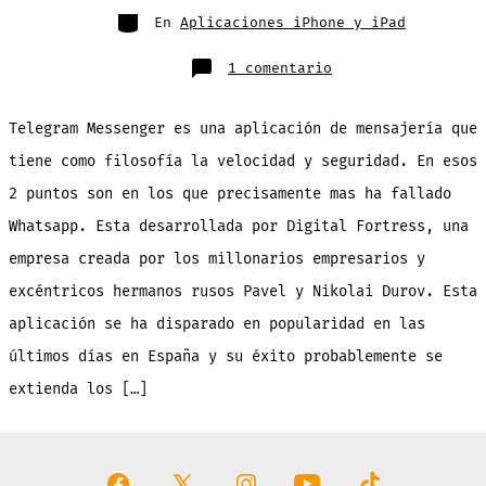
entrada
Categorías
En
Aplicaciones iPhone y iPad
en
1 comentario
Telegram
Messenger:
todo
lo
Telegram Messenger es una aplicación de mensajería que
que
Whatsapp
quisiera
tiene como filosofía la velocidad y seguridad. En esos
ser
en
2 puntos son en los que precisamente mas ha fallado
una
aplicación
[Gratis]
Whatsapp. Esta desarrollada por Digital Fortress, una
empresa creada por los millonarios empresarios y
excéntricos hermanos rusos Pavel y Nikolai Durov. Esta
aplicación se ha disparado en popularidad en las
últimos días en España y su éxito probablemente se
extienda los […]