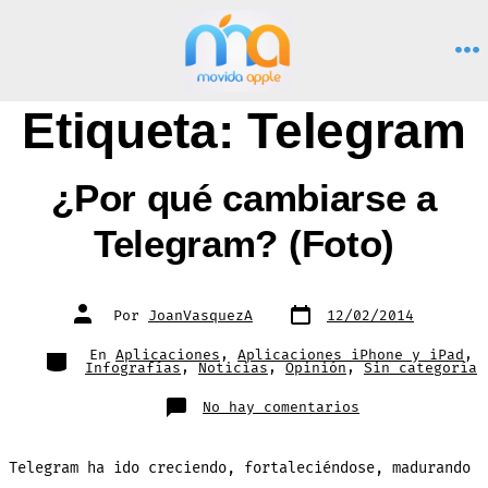
Saltar
al
M
contenido
Etiqueta:
Telegram
¿Por qué cambiarse a
Telegram? (Foto)
Fecha
Autor
Por
JoanVasquezA
12/02/2014
de
de
publicación
la
entrada
Categorías
En
Aplicaciones
,
Aplicaciones iPhone y iPad
,
Infografías
,
Noticias
,
Opinión
,
Sin categoría
en
No hay comentarios
¿Por
qué
cambiarse
a
Telegram ha ido creciendo, fortaleciéndose, madurando
Telegram?
(Foto)