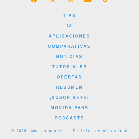
Abrir
Abrir
Abrir
Abrir
Abrir
Facebook
X
Instagram
YouTube
TikTok
TIPS
en
en
en
en
en
IA
una
una
una
una
una
APLICACIONES
nueva
nueva
nueva
nueva
nueva
COMPARATIVAS
pestaña
pestaña
pestaña
pestaña
pestaña
NOTICIAS
TUTORIALES
OFERTAS
RESUMEN
¡SUSCRIBETE!
MOVIDA FANS
PODCASTS
© 2026
Movida Apple
Política de privacidad