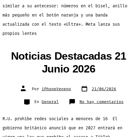
similar a su antecesor: números en el bisel, anillo
más pequeño en el botón naranja y una banda
actualizada con el texto «Ultra». Meta lanza sus
propios lentes
Noticias Destacadas 21
Junio 2026
Fecha
Autor
Por
iPhoneVeneno
21/06/2026
de
de
publicación
la
entrada
Categorías
en
En
General
No hay comentarios
Notic
Desta
21
Junio
R.U. prohíbe redes sociales a menores de 16 El
2026
gobierno británico anunció que en 2027 entrará en