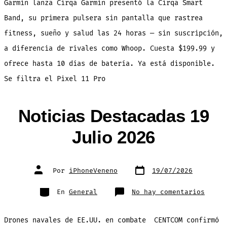
Garmin lanza Cirqa Garmin presentó la Cirqa Smart
2026
Band, su primera pulsera sin pantalla que rastrea
fitness, sueño y salud las 24 horas — sin suscripción,
a diferencia de rivales como Whoop. Cuesta $199.99 y
ofrece hasta 10 días de batería. Ya está disponible.
Se filtra el Pixel 11 Pro
Noticias Destacadas 19
Julio 2026
Fecha
Autor
Por
iPhoneVeneno
19/07/2026
de
de
publicación
la
entrada
Categorías
en
En
General
No hay comentarios
Notic
Desta
19
Julio
Drones navales de EE.UU. en combate CENTCOM confirmó
2026