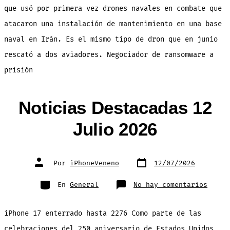
que usó por primera vez drones navales en combate que
atacaron una instalación de mantenimiento en una base
naval en Irán. Es el mismo tipo de dron que en junio
rescató a dos aviadores. Negociador de ransomware a
prisión
Noticias Destacadas 12
Julio 2026
Fecha
Autor
Por
iPhoneVeneno
12/07/2026
de
de
publicación
la
entrada
Categorías
en
En
General
No hay comentarios
Notic
Desta
12
Julio
iPhone 17 enterrado hasta 2276 Como parte de las
2026
celebraciones del 250 aniversario de Estados Unidos,