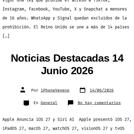
vigor una ley que prohíbe el acceso a TikTok,
Instagram, Facebook, YouTube, X y Snapchat a menores
de 16 años. WhatsApp y Signal quedan excluidos de la
prohibición. El Reino Unido se une a más de 14 países
[…]
Noticias Destacadas 14
Junio 2026
Fecha
Autor
Por
iPhoneVeneno
14/06/2026
de
de
publicación
la
entrada
Categorías
en
En
General
No hay comentarios
Notic
Desta
14
Junio
Apple Anuncia iOS 27 y Siri AI Apple presentó iOS 27,
2026
iPadOS 27, macOS 27, watchOS 27, visionOS 27 y tvOS