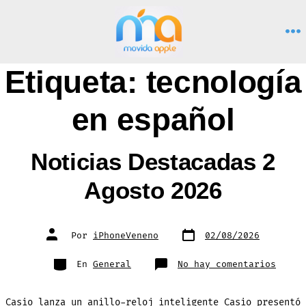
Saltar
al
M
contenido
Etiqueta:
tecnología
en español
Noticias Destacadas 2
Agosto 2026
Fecha
Autor
Por
iPhoneVeneno
02/08/2026
de
de
publicación
la
entrada
Categorías
en
En
General
No hay comentarios
Notic
Desta
2
Agost
Casio lanza un anillo-reloj inteligente Casio presentó
2026