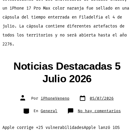
un iPhone 17 Pro Max color naranja fue sellado en una
cápsula del tiempo enterrada en Filadelfia el 4 de
julio. La cápsula contiene diferentes artefactos de
todos los territorios y no será abierta hasta el año
2276.
Noticias Destacadas 5
Julio 2026
Fecha
Autor
Por
iPhoneVeneno
05/07/2026
de
de
publicación
la
entrada
Categorías
en
En
General
No hay comentarios
Notic
Desta
5
Julio
Apple corrige +25 vulnerabilidadesApple lanzó iOS
2026