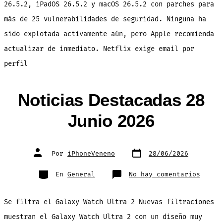
26.5.2, iPadOS 26.5.2 y macOS 26.5.2 con parches para
más de 25 vulnerabilidades de seguridad. Ninguna ha
sido explotada activamente aún, pero Apple recomienda
actualizar de inmediato. Netflix exige email por
perfil
Noticias Destacadas 28
Junio 2026
Fecha
Autor
Por
iPhoneVeneno
28/06/2026
de
de
publicación
la
entrada
Categorías
en
En
General
No hay comentarios
Notic
Desta
28
Junio
Se filtra el Galaxy Watch Ultra 2 Nuevas filtraciones
2026
muestran el Galaxy Watch Ultra 2 con un diseño muy