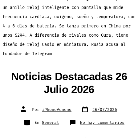
un anillo-reloj inteligente con pantalla que mide
frecuencia cardíaca, oxígeno, sueño y temperatura, con
4 a 6 días de batería. Se lanza primero en China por
unos $294. A diferencia de rivales como Oura, tiene
diseño de reloj Casio en miniatura. Rusia acusa al
fundador de Telegram
Noticias Destacadas 26
Julio 2026
Fecha
Autor
Por
iPhoneVeneno
26/07/2026
de
de
publicación
la
entrada
Categorías
en
En
General
No hay comentarios
Notic
Desta
26
Julio