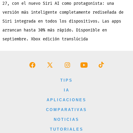
27, con el nuevo Siri AI como protagonista: una
versión más inteligente completamente rediseñada de
Siri integrada en todos los dispositivos. Las apps
arrancan hasta 30% más rápido. Disponible en
septiembre. Xbox edición translúcida
Abrir
Abrir
Abrir
Abrir
Abrir
Facebook
X
Instagram
YouTube
TikTok
TIPS
en
en
en
en
en
IA
una
una
una
una
una
APLICACIONES
nueva
nueva
nueva
nueva
nueva
COMPARATIVAS
pestaña
pestaña
pestaña
pestaña
pestaña
NOTICIAS
TUTORIALES