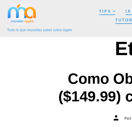
Saltar
TIPS
IA
al
TUTOR
contenido
Todo lo que necesitas saber sobre Apple
E
Como Ob
($149.99) 
Autor
Po
de
la
entrada