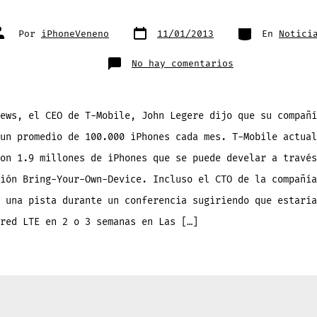
Fecha
Categorías
utor
Por
iPhoneVeneno
11/01/2013
En
Notici
de
e
publicación
a
ntrada
en
No hay comentarios
Alto
ejecutivo
de
T-
Mobile
dice
ews, el CEO de T-Mobile, John Legere dijo que su compañí
que
se
un promedio de 100.000 iPhones cada mes. T-Mobile actual
estan
activando
100.000
on 1.9 millones de iPhones que se puede develar a través
iPhones
mensuales
ión Bring-Your-Own-Device. Incluso el CTO de la compañía
en
esa
operadora
 una pista durante un conferencia sugiriendo que estaría
red LTE en 2 o 3 semanas en Las […]