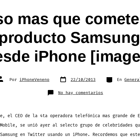
o mas que comete 
 producto Samsung
esde iPhone [image
Fecha
Categorías
Autor
Por
iPhoneVeneno
22/10/2013
En
Genera
de
de
publicación
la
entrada
en
No hay comentarios
Otro
famoso
mas
que
comete
el
e, el CEO de la 4ta operadora telefónica mas grande de E
error
de
Mobile, se unió ayer al selecto grupo de celebridades qu
alabar
un
producto
Samsung en Twitter usando un iPhone. Recordemos que este
Samsung