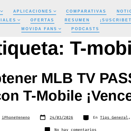
APLICACIONES
COMPARATIVAS
NOTI
IALES
OFERTAS
RESUMEN
¡SUSCRIBE
MOVIDA FANS
PODCASTS
tiqueta:
T-mobi
tener MLB TV PAS
con T-Mobile ¡Venc
Fecha
Categorías
r
iPhoneVeneno
24/03/2026
En
Tips General
de
publicación
en
No hay comentarios