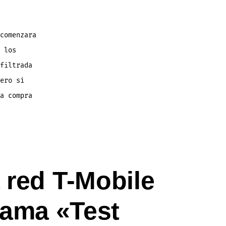
comenzara
 los
filtrada
ero si
a compra
 red T-Mobile
rama «Test