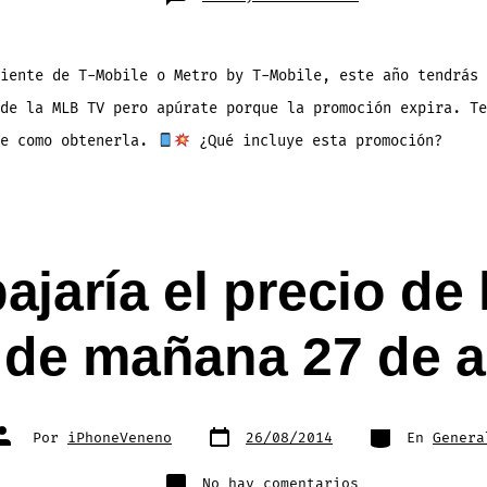
Como
Obtener
MLB
TV
PASS
GRATIS
iente de T-Mobile o Metro by T-Mobile, este año tendrás 
($149.99)
con
de la MLB TV pero apúrate porque la promoción expira. Te
T-
Mobile
¡Vence
te como obtenerla.
¿Qué incluye esta promoción?
31
Marzo!
ajaría el precio de
r de mañana 27 de 
Fecha
Categorías
Autor
Por
iPhoneVeneno
26/08/2014
En
Genera
de
de
publicación
la
entrada
en
No hay comentarios