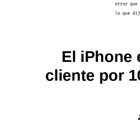
error que 
lo que dij
El iPhone 
cliente por 