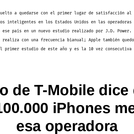
en
1er
lugar
de
uelto a quedarse con el primer lugar de satisfacción al 
satisfacción
al
os inteligentes en los Estados Unidos en las operadoras 
cliente
por
10ma
 ese país en un nuevo estudio realizado por J.D. Power. 
vez
consecutiva
 realiza con una frecuencia bianual; Apple también quedo
según
J.D.
Power
l primer estudio de este año y es la 10 vez consecutiva 
vo de T-Mobile dice
100.000 iPhones m
esa operadora