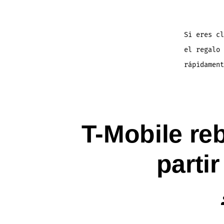
Si eres cl
el regalo 
rápidamen
T-Mobile reb
parti