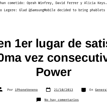
tuiteando
han cometido: Oprah Winfrey, David Ferrer y Alicia Keys.
desde
iPhone
[imagen]
o Legere: Glad @SamsungMobile decided to bring phablets 
en 1er lugar de sati
10ma vez consecuti
Power
Fecha
Categorías
Autor
Por
iPhoneVeneno
21/10/2013
En
Genera
de
de
publicación
la
entrada
en
No hay comentarios
El
iPhone