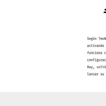
A
d
l
e
Según TmoN
activando 
funciona c
configurac
Ray, soltó
lanzar su 