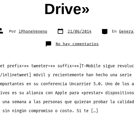
Drive»
Fecha
Categorías
Autor
Por
iPhoneVeneno
21/06/2014
En
Genera
de
de
publicación
la
entrada
en
No hay comentarios
Prueba
GRATIS
por
1
semana
la
et prefix=»» tweeter=»» suffix=»»]T-Mobile sigue revoluc
red
T-
/inlinetweet] móvil y recientemente han hecho una serie 
Mobile
con
un
mportantes en su conferencia Uncarrier 5.0. Uno de los a
iPhone
5s
ivos es su alianza con Apple para «prestar» dispositivos
en
el
programa
 una semana a las personas que quieran probar la calidad
«Test
Drive»
 sin ningún compromiso o costo. Si te […]