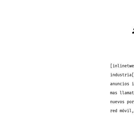
[inlinetwe
industria[
anuncios i
mas llamat
nuevos por
red móvil,