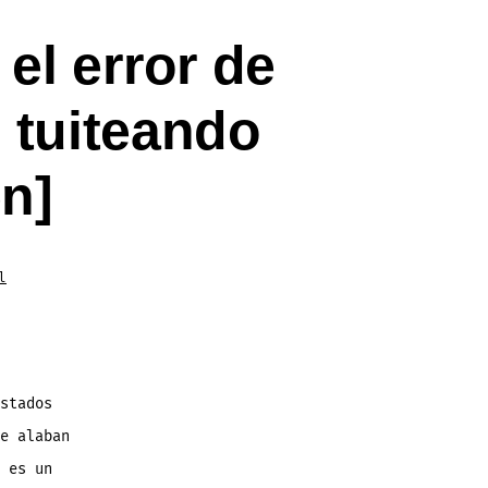
el error de
 tuiteando
n]
l
stados
e alaban
 es un