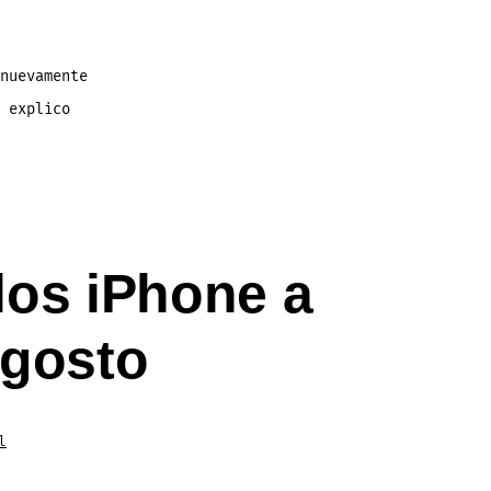
nuevamente
 explico
 los iPhone a
agosto
l