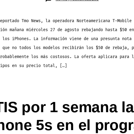
T-
Mobile
rebajaría
el
precio
de
eportado Tmo News, la operadora Norteamericana T-Mobile 
los
iPhone
ión mañana miércoles 27 de agosto rebajando hasta $50 en
a
partir
de
 los iPhones. La información viene de una presunta nota 
mañana
27
 que no todos los modelos recibirán los $50 de rebaja, p
de
agosto
robablemente los más costosos. La oferta aplicara para l
ipos en su precio total, […]
S por 1 semana la
hone 5s en el prog