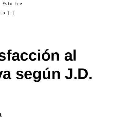
 Esto fue
to […]
sfacción al
va según J.D.
l