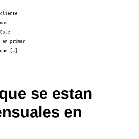
cliente
mas
Este
 en primer
que […]
 que se estan
ensuales en