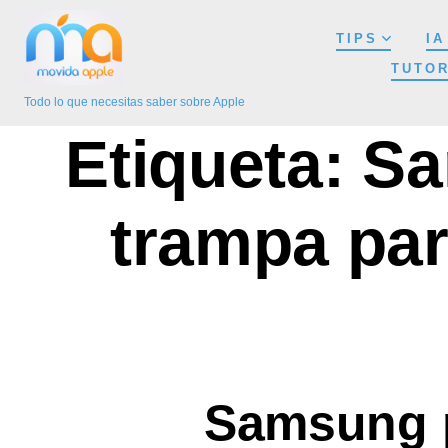
Saltar
TIPS
IA
al
TUTOR
contenido
Todo lo que necesitas saber sobre Apple
Etiqueta:
Sa
trampa para
Samsung p