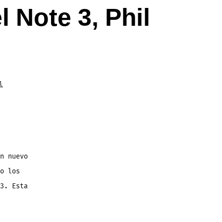
l Note 3, Phil
l
n nuevo
o los
3. Esta