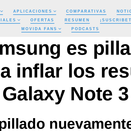
APLICACIONES
COMPARATIVAS
NOTI
IALES
OFERTAS
RESUMEN
¡SUSCRIBE
MOVIDA FANS
PODCASTS
msung es pill
 inflar los re
Galaxy Note 3
illado nuevament