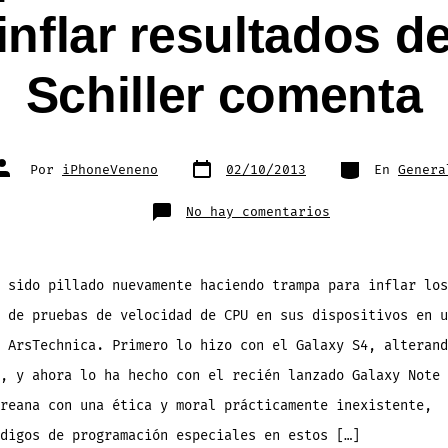
nflar resultados de
Schiller comenta
Fecha
Categorías
Autor
Por
iPhoneVeneno
02/10/2013
En
Genera
de
de
publicación
la
entrada
en
No hay comentarios
Samsung
pillado
nuevamente
haciendo
trampa
para
 sido pillado nuevamente haciendo trampa para inflar los
inflar
resultados
 de pruebas de velocidad de CPU en sus dispositivos en u
del
Note
3,
 ArsTechnica. Primero lo hizo con el Galaxy S4, alterand
Phil
Schiller
, y ahora lo ha hecho con el recién lanzado Galaxy Note 
comenta
reana con una ética y moral prácticamente inexistente,
digos de programación especiales en estos […]