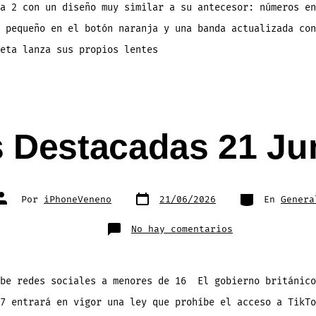
a 2 con un diseño muy similar a su antecesor: números en
 pequeño en el botón naranja y una banda actualizada con
eta lanza sus propios lentes
s Destacadas 21 Ju
Fecha
Categorías
Autor
Por
iPhoneVeneno
21/06/2026
En
Genera
de
de
publicación
la
entrada
en
No hay comentarios
Noticias
Destacadas
21
Junio
2026
íbe redes sociales a menores de 16 El gobierno británico
7 entrará en vigor una ley que prohíbe el acceso a TikTo