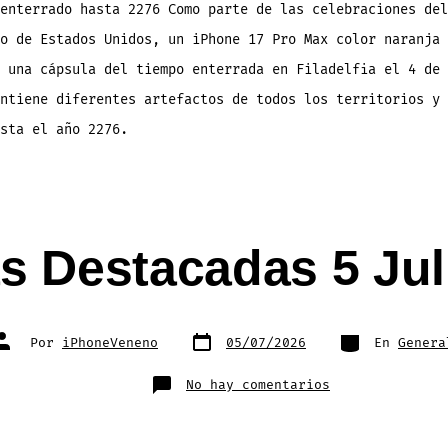
enterrado hasta 2276 Como parte de las celebraciones del
o de Estados Unidos, un iPhone 17 Pro Max color naranja 
 una cápsula del tiempo enterrada en Filadelfia el 4 de 
ntiene diferentes artefactos de todos los territorios y 
asta el año 2276.
as Destacadas 5 Jul
Fecha
Categorías
Autor
Por
iPhoneVeneno
05/07/2026
En
Genera
de
de
publicación
la
entrada
en
No hay comentarios
Noticias
Destacadas
5
Julio
2026