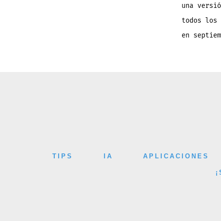
una versió
todos los 
en septie
TIPS
IA
APLICACIONES
¡