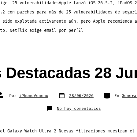
ige +25 vulnerabilidadesApple lanzó iOS 26.5.2, iPadOS 2
.2 con parches para más de 25 vulnerabilidades de seguri
 sido explotada activamente aún, pero Apple recomienda a
ato. Netflix exige email por perfil
s Destacadas 28 Ju
Fecha
Categorías
Autor
Por
iPhoneVeneno
28/06/2026
En
Genera
de
de
publicación
la
entrada
en
No hay comentarios
Noticias
Destacadas
28
Junio
2026
el Galaxy Watch Ultra 2 Nuevas filtraciones muestran el 