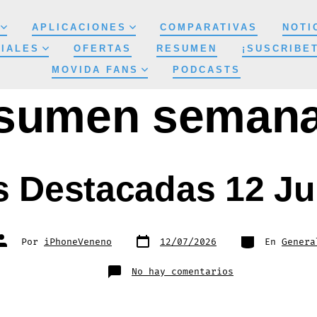
APLICACIONES
COMPARATIVAS
NOTI
IALES
OFERTAS
RESUMEN
¡SUSCRIBE
MOVIDA FANS
PODCASTS
sumen semanal
s Destacadas 12 Ju
Fecha
Categorías
Autor
Por
iPhoneVeneno
12/07/2026
En
Genera
de
de
publicación
la
entrada
en
No hay comentarios
Noticias
Destacadas
12
Julio
2026