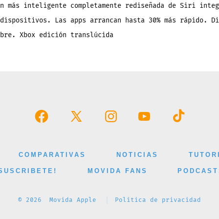
n más inteligente completamente rediseñada de Siri integ
dispositivos. Las apps arrancan hasta 30% más rápido. Di
mbre. Xbox edición translúcida
Abrir
Abrir
Abrir
Abrir
Abrir
Facebook
X
Instagram
YouTube
TikTok
en
en
en
en
en
COMPARATIVAS
NOTICIAS
TUTOR
una
una
una
una
una
SUSCRIBETE!
MOVIDA FANS
PODCAST
nueva
nueva
nueva
nueva
nueva
pestaña
pestaña
pestaña
pestaña
pestaña
© 2026
Movida Apple
Política de privacidad