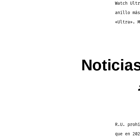
Watch Ultr
anillo más
«Ultra». M
Noticia
R.U. proh
que en 202