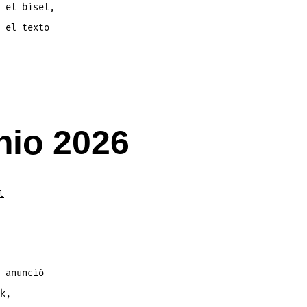
 el bisel,
 el texto
nio 2026
l
 anunció
k,