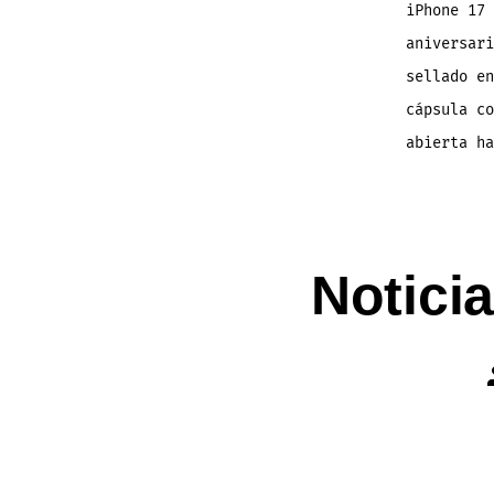
iPhone 17 
aniversari
sellado en
cápsula co
abierta h
Notici