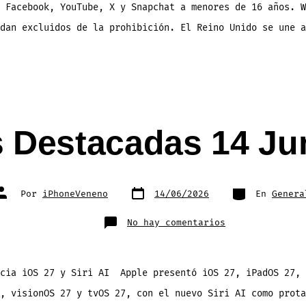
 Facebook, YouTube, X y Snapchat a menores de 16 años. W
dan excluidos de la prohibición. El Reino Unido se une a
s Destacadas 14 Ju
Fecha
Categorías
Autor
Por
iPhoneVeneno
14/06/2026
En
Genera
de
de
publicación
la
entrada
en
No hay comentarios
Noticias
Destacadas
14
Junio
2026
ncia iOS 27 y Siri AI Apple presentó iOS 27, iPadOS 27, 
, visionOS 27 y tvOS 27, con el nuevo Siri AI como prota