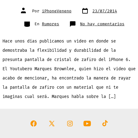
Fecha
Autor
Por
iPhoneVeneno
23/07/2014
de
de
publicación
la
entrada
Categorías
en
En
Rumores
No hay comentarios
Final
logra
rayar
la
Hace unos días publicamos un video en donde se
panta
de
zafir
demostraba la flexibilidad y durabilidad de la
del
iPhon
presunta pantalla de cristal de zafiro del iPhone 6.
6,
ni
te
El Youtubero Marques Brownlee, quien hizo el video que
imagi
con
acabo de mencionar, ha encontrado la manera de rayar
que
[víde
la pantalla de zafiro con un material que ni te
imaginas cual será. Marques habla sobre la […]
Abrir
Abrir
Abrir
Abrir
Abrir
Facebook
X
Instagram
YouTube
TikTok