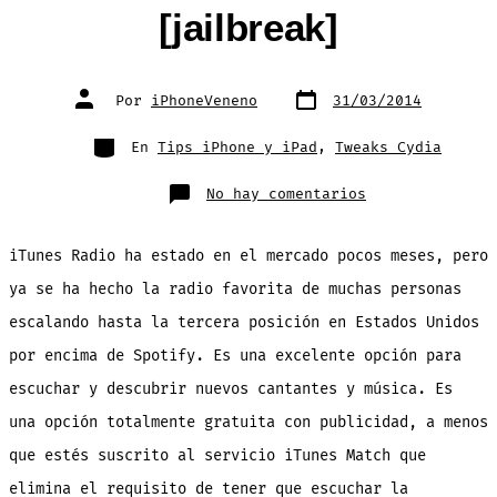
[jailbreak]
Fecha
Autor
Por
iPhoneVeneno
31/03/2014
de
de
publicación
la
entrada
Categorías
En
Tips iPhone y iPad
,
Tweaks Cydia
en
No hay comentarios
Como
quitar
la
publicidad
iTunes Radio ha estado en el mercado pocos meses, pero
y
saltar
canciones
ya se ha hecho la radio favorita de muchas personas
sin
limite
escalando hasta la tercera posición en Estados Unidos
en
iTunes
Radio
por encima de Spotify. Es una excelente opción para
[jailbreak]
escuchar y descubrir nuevos cantantes y música. Es
una opción totalmente gratuita con publicidad, a menos
que estés suscrito al servicio iTunes Match que
elimina el requisito de tener que escuchar la