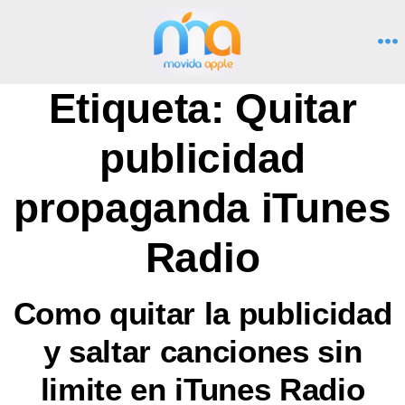
Saltar
al
M
contenido
Etiqueta:
Quitar
publicidad
propaganda iTunes
Radio
Como quitar la publicidad
y saltar canciones sin
limite en iTunes Radio