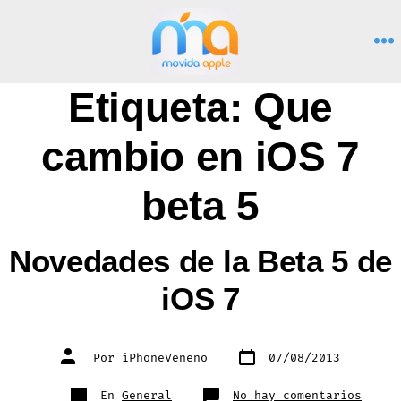
Saltar
al
M
contenido
Etiqueta:
Que
cambio en iOS 7
beta 5
Novedades de la Beta 5 de
iOS 7
Fecha
Autor
Por
iPhoneVeneno
07/08/2013
de
de
publicación
la
entrada
Categorías
en
En
General
No hay comentarios