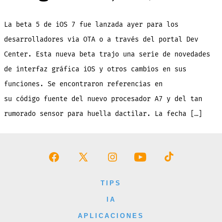
Noved
de
la
Beta
La beta 5 de iOS 7 fue lanzada ayer para los
5
de
iOS
desarrolladores via OTA o a través del portal Dev
7
Center. Esta nueva beta trajo una serie de novedades
de interfaz gráfica iOS y otros cambios en sus
funciones. Se encontraron referencias en
su código fuente del nuevo procesador A7 y del tan
rumorado sensor para huella dactilar. La fecha […]
Abrir
Abrir
Abrir
Abrir
Abrir
Facebook
X
Instagram
YouTube
TikTok
TIPS
en
en
en
en
en
IA
una
una
una
una
una
APLICACIONES