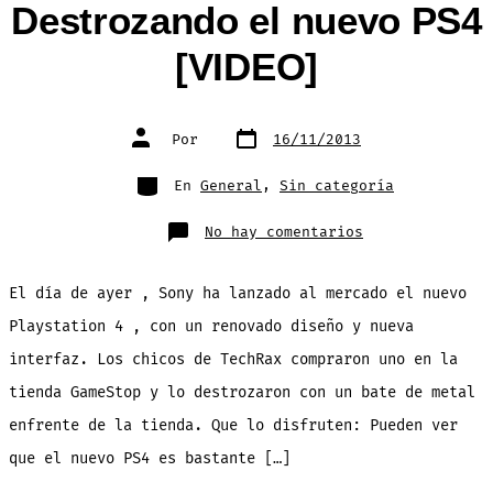
Destrozando el nuevo PS4
[VIDEO]
Fecha
Autor
Por
16/11/2013
de
de
publicación
la
entrada
Categorías
En
General
,
Sin categoría
en
No hay comentarios
Destrozando
el
nuevo
PS4
El día de ayer , Sony ha lanzado al mercado el nuevo
[VIDEO]
Playstation 4 , con un renovado diseño y nueva
interfaz. Los chicos de TechRax compraron uno en la
tienda GameStop y lo destrozaron con un bate de metal
enfrente de la tienda. Que lo disfruten: Pueden ver
que el nuevo PS4 es bastante […]