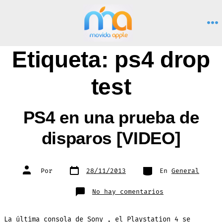
Saltar
al
M
contenido
Etiqueta:
ps4 drop
test
PS4 en una prueba de
disparos [VIDEO]
Fecha
Categorías
Autor
Por
28/11/2013
En
General
de
de
publicación
la
entrada
en
No hay comentarios
PS4
en
una
prueba
La última consola de Sony , el Playstation 4 se
de