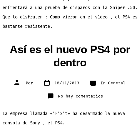
disparos
[VIDEO]
enfrentará a una prueba de disparos con la Sniper .50.
Que lo disfruten : Como vieron en el vídeo , el PS4 es
bastante resistente.
Así es el nuevo PS4 por
dentro
Fecha
Categorías
Autor
Por
18/11/2013
En
General
de
de
publicación
la
entrada
en
No hay comentarios
Así
es
el
nuevo
La empresa llamada «iFixit» ha desarmado la nueva
PS4
por
dentro
consola de Sony , el PS4.