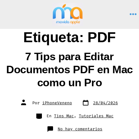
Saltar
al
M
contenido
Etiqueta:
PDF
7 Tips para Editar
Documentos PDF en Mac
como un Pro
Fecha
Autor
Por
iPhoneVeneno
28/04/2026
de
de
publicación
la
entrada
Categorías
En
Tips Mac
,
Tutoriales Mac
en
No hay comentarios
7
Tips