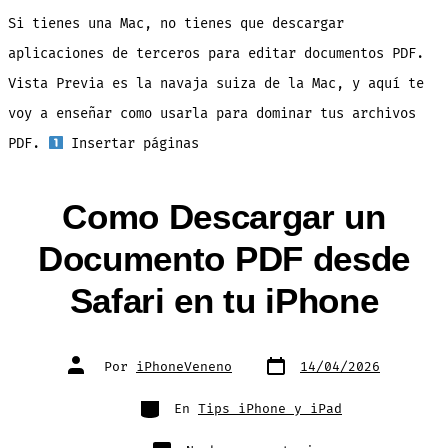
para
Editar
Si tienes una Mac, no tienes que descargar
Documentos
PDF
en
aplicaciones de terceros para editar documentos PDF.
Mac
como
Vista Previa es la navaja suiza de la Mac, y aquí te
un
Pro
voy a enseñar como usarla para dominar tus archivos
PDF.
Insertar páginas
Como Descargar un
Documento PDF desde
Safari en tu iPhone
Fecha
Autor
Por
iPhoneVeneno
14/04/2026
de
de
publicación
la
entrada
Categorías
En
Tips iPhone y iPad