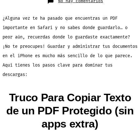
en
No hay comentarios
Como
Descargar
un
Documento
¿Alguna vez te ha pasado que encuentras un PDF
PDF
desde
Safari
importante en Safari y no sabes donde guardarlo… o
en
tu
peor aún, recuerdas donde lo guardaste exactamente?
iPhone
¡No te preocupes! Guardar y administrar tus documentos
en el iPhone es mucho más sencillo de lo que parece.
Aquí tienes los pasos clave para dominar tus
descargas:
Truco Para Copiar Texto
de un PDF Protegido (sin
apps extra)