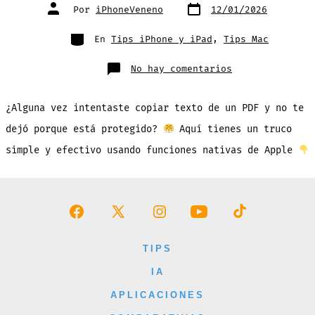
Fecha
Autor
Por
iPhoneVeneno
12/01/2026
de
de
publicación
la
entrada
Categorías
En
Tips iPhone y iPad
,
Tips Mac
en
No hay comentarios
Truco
Para
Copiar
Texto
¿Alguna vez intentaste copiar texto de un PDF y no te
de
un
PDF
dejó porque está protegido?
Aquí tienes un truco
Protegido
(sin
simple y efectivo usando funciones nativas de Apple
apps
extra)
Abrir
Abrir
Abrir
Abrir
Abrir
Facebook
X
Instagram
YouTube
TikTok
TIPS
en
en
en
en
en
IA
una
una
una
una
una
APLICACIONES
nueva
nueva
nueva
nueva
nueva