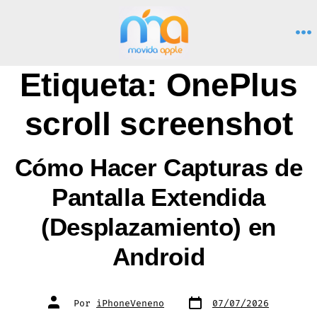
Saltar
al
M
contenido
Etiqueta:
OnePlus
scroll screenshot
Cómo Hacer Capturas de
Pantalla Extendida
(Desplazamiento) en
Android
Fecha
Autor
Por
iPhoneVeneno
07/07/2026
de
de
publicación
la