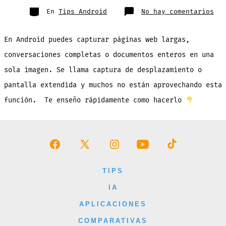
entrada
Categorías
en
En
Tips Android
No hay comentarios
Cóm
Hac
Cap
de
En Android puedes capturar páginas web largas,
Pan
Ext
(De
conversaciones completas o documentos enteros en una
en
And
sola imagen. Se llama captura de desplazamiento o
pantalla extendida y muchos no están aprovechando esta
función. Te enseño rápidamente como hacerlo
Abrir
Abrir
Abrir
Abrir
Abrir
Facebook
X
Instagram
YouTube
TikTok
TIPS
en
en
en
en
en
IA
una
una
una
una
una
APLICACIONES
nueva
nueva
nueva
nueva
nueva
COMPARATIVAS