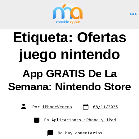
Saltar
al
M
contenido
Etiqueta:
Ofertas
juego nintendo
App GRATIS De La
Semana: Nintendo Store
Fecha
Autor
Por
iPhoneVeneno
08/11/2025
de
de
publicación
la
entrada
Categorías
En
Aplicaciones iPhone y iPad
en
No hay comentarios
App