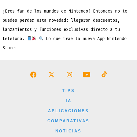
GRATIS
De
La
¿Eres fan de los mundos de Nintendo? Entonces no te
Semana:
Nintendo
Store
puedes perder esta novedad: llegaron descuentos,
lanzamientos y funciones exclusivas directo a tu
teléfono.
Lo que trae la nueva App Nintendo
Store:
Abrir
Abrir
Abrir
Abrir
Abrir
Facebook
X
Instagram
YouTube
TikTok
TIPS
en
en
en
en
en
IA
una
una
una
una
una
APLICACIONES
nueva
nueva
nueva
nueva
nueva
COMPARATIVAS
pestaña
pestaña
pestaña
pestaña
pestaña
NOTICIAS