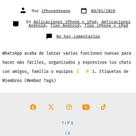
Fecha
Autor
Por
iPhoneVeneno
08/01/2026
de
de
publicación
la
entrada
Categorías
En
Aplicaciones iPhone y iPad
,
Aplicaciones
Android
,
Tips Android
,
Tips iPhone y iPad
en
No hay comentarios
¡WhatsApp
Mejora
Los
Chats
WhatsApp acaba de lanzar varias funciones nuevas para
Grupales
con
Nuevas
hacer más fáciles, organizados y expresivos tus chats
Funciones
Que
con amigos, familia o equipos
1. Etiquetas de
Amaras!
Miembros (Member Tags)
Abrir
Abrir
Abrir
Abrir
Abrir
Facebook
X
Instagram
YouTube
TikTok
TIPS
en
en
en
en
en
IA