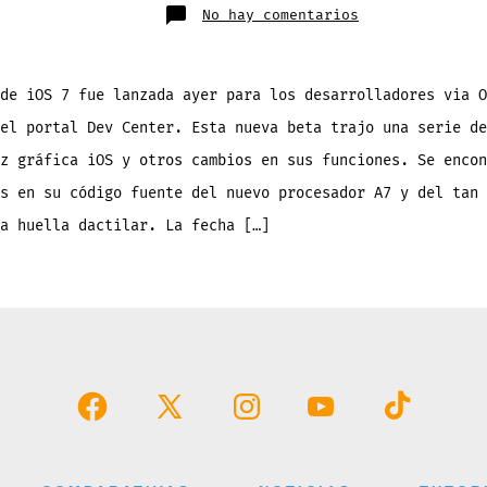
entrada
en
No hay comentarios
Novedades
de
la
Beta
5
de
de iOS 7 fue lanzada ayer para los desarrolladores via O
iOS
7
el portal Dev Center. Esta nueva beta trajo una serie de
z gráfica iOS y otros cambios en sus funciones. Se encon
s en su código fuente del nuevo procesador A7 y del tan 
a huella dactilar. La fecha […]
Abrir
Abrir
Abrir
Abrir
Abrir
Facebook
X
Instagram
YouTube
TikTok
en
en
en
en
en