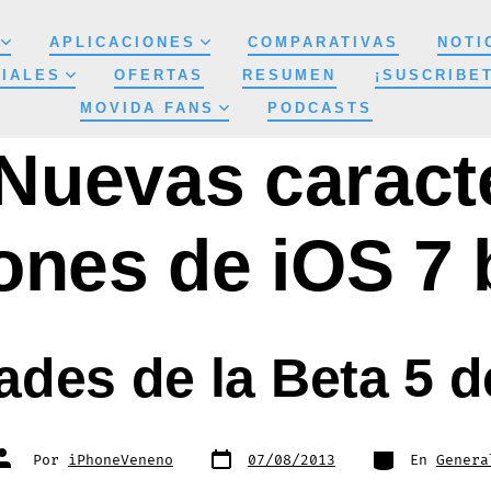
APLICACIONES
COMPARATIVAS
NOTI
IALES
OFERTAS
RESUMEN
¡SUSCRIBE
MOVIDA FANS
PODCASTS
Nuevas caracte
ones de iOS 7 
des de la Beta 5 d
Fecha
Categorías
Autor
Por
iPhoneVeneno
07/08/2013
En
Genera
de
de
publicación
la