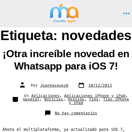
Saltar
al
M
contenido
Etiqueta:
novedades
¡Otra increíble novedad en
Whatsapp para iOS 7!
Fecha
Autor
Por
JoanVasquezA
10/12/2013
de
de
publicación
la
entrada
En
Aplicaciones
,
Aplicaciones iPhone y iPad
,
Categorías
General
,
Noticias
,
Opinión
,
Tips
,
Tips iPhone
y iPad
en
No hay comentarios
¡Otra
increíble
novedad
en
Ahora el multiplataforma, ya actualizado para iOS 7,
Whatsapp