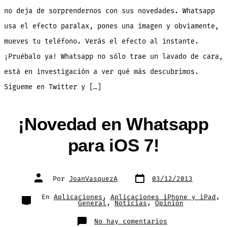
para
iOS
no deja de sorprendernos con sus novedades. Whatsapp
7!
usa el efecto paralax, pones una imagen y obviamente,
mueves tu teléfono. Verás el efecto al instante.
¡Pruébalo ya! Whatsapp no sólo trae un lavado de cara,
está en investigación a ver qué más descubrimos.
Sígueme en Twitter y […]
¡Novedad en Whatsapp
para iOS 7!
Fecha
Autor
Por
JoanVasquezA
03/12/2013
de
de
publicación
la
entrada
Categorías
En
Aplicaciones
,
Aplicaciones iPhone y iPad
,
General
,
Noticias
,
Opinión
en
No hay comentarios