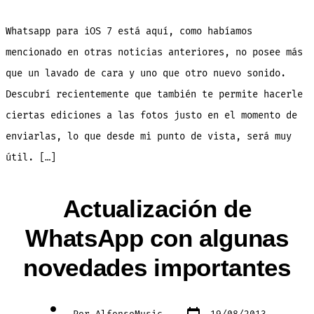
¡Novedad
en
Whatsapp
para
Whatsapp para iOS 7 está aquí, como habíamos
iOS
7!
mencionado en otras noticias anteriores, no posee más
que un lavado de cara y uno que otro nuevo sonido.
Descubrí recientemente que también te permite hacerle
ciertas ediciones a las fotos justo en el momento de
enviarlas, lo que desde mi punto de vista, será muy
útil. […]
Actualización de
WhatsApp con algunas
novedades importantes
Fecha
Autor
Por
AlfonsoMusic
19/08/2013