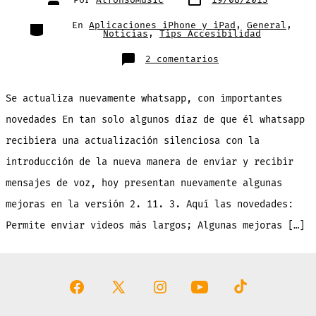
de
de
publicación
la
entrada
Categorías
En
Aplicaciones iPhone y iPad
,
General
,
Noticias
,
Tips Accesibilidad
en
2 comentarios
Actualización
de
WhatsApp
con
Se actualiza nuevamente whatsapp, con importantes
algunas
novedades
importantes
novedades En tan solo algunos díaz de que él whatsapp
recibiera una actualización silenciosa con la
introducción de la nueva manera de enviar y recibir
mensajes de voz, hoy presentan nuevamente algunas
mejoras en la versión 2. 11. 3. Aquí las novedades:
Permite enviar videos más largos; Algunas mejoras […]
Abrir
Abrir
Abrir
Abrir
Abrir