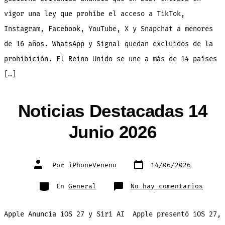
vigor una ley que prohíbe el acceso a TikTok,
Instagram, Facebook, YouTube, X y Snapchat a menores
de 16 años. WhatsApp y Signal quedan excluidos de la
prohibición. El Reino Unido se une a más de 14 países
[…]
Noticias Destacadas 14
Junio 2026
Fecha
Autor
Por
iPhoneVeneno
14/06/2026
de
de
publicación
la
entrada
Categorías
en
En
General
No hay comentarios
Notic
Desta
14
Junio
Apple Anuncia iOS 27 y Siri AI Apple presentó iOS 27,
2026