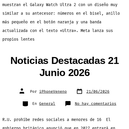
muestran el Galaxy Watch Ultra 2 con un diseño muy
similar a su antecesor: números en el bisel, anillo
más pequeño en el botón naranja y una banda
actualizada con el texto «Ultra». Meta lanza sus
propios lentes
Noticias Destacadas 21
Junio 2026
Fecha
Autor
Por
iPhoneVeneno
21/06/2026
de
de
publicación
la
entrada
Categorías
en
En
General
No hay comentarios
Notic
Desta
21
Junio
R.U. prohíbe redes sociales a menores de 16 El
2026
gobierno británico anunció que en 2027 entrará en