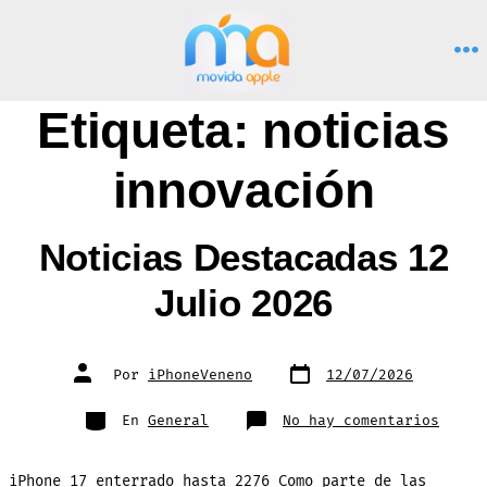
Saltar
al
M
contenido
Etiqueta:
noticias
innovación
Noticias Destacadas 12
Julio 2026
Fecha
Autor
Por
iPhoneVeneno
12/07/2026
de
de
publicación
la
entrada
Categorías
en
En
General
No hay comentarios
Notic
Desta
12
Julio
iPhone 17 enterrado hasta 2276 Como parte de las
2026