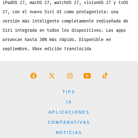
iPadOS 27, macOS 27, watchOS 27, visionOS 27 y tvOS
27, con el nuevo Siri AI como protagonista: una
versión más inteligente completamente rediseñada de
Siri integrada en todos los dispositivos. Las apps
arrancan hasta 30% más rápido. Disponible en
septiembre. Xbox edición translúcida
Abrir
Abrir
Abrir
Abrir
Abrir
Facebook
X
Instagram
YouTube
TikTok
TIPS
en
en
en
en
en
IA
una
una
una
una
una
APLICACIONES
nueva
nueva
nueva
nueva
nueva
COMPARATIVAS
pestaña
pestaña
pestaña
pestaña
pestaña
NOTICIAS