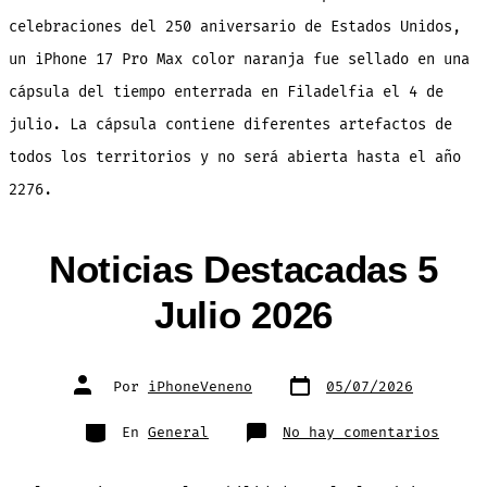
celebraciones del 250 aniversario de Estados Unidos,
un iPhone 17 Pro Max color naranja fue sellado en una
cápsula del tiempo enterrada en Filadelfia el 4 de
julio. La cápsula contiene diferentes artefactos de
todos los territorios y no será abierta hasta el año
2276.
Noticias Destacadas 5
Julio 2026
Fecha
Autor
Por
iPhoneVeneno
05/07/2026
de
de
publicación
la
entrada
Categorías
en
En
General
No hay comentarios
Notic
Desta
5
Julio