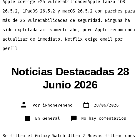
Apple corrige +25 vulnerabilidadesApple lanzó iOS
2026
26.5.2, iPadOS 26.5.2 y macOS 26.5.2 con parches para
más de 25 vulnerabilidades de seguridad. Ninguna ha
sido explotada activamente aún, pero Apple recomienda
actualizar de inmediato. Netflix exige email por
perfil
Noticias Destacadas 28
Junio 2026
Fecha
Autor
Por
iPhoneVeneno
28/06/2026
de
de
publicación
la
entrada
Categorías
en
En
General
No hay comentarios
Notic
Desta
28
Junio
Se filtra el Galaxy Watch Ultra 2 Nuevas filtraciones
2026