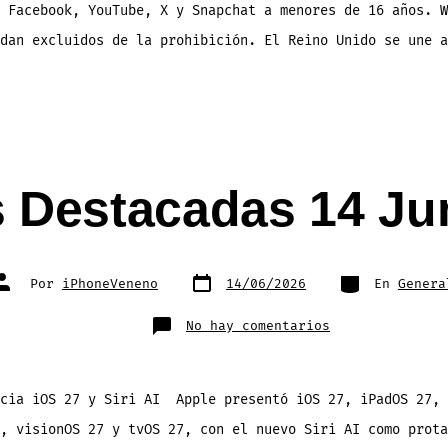
 Facebook, YouTube, X y Snapchat a menores de 16 años. W
dan excluidos de la prohibición. El Reino Unido se une a
s Destacadas 14 Ju
Fecha
Categorías
Autor
Por
iPhoneVeneno
14/06/2026
En
Genera
de
de
publicación
la
entrada
en
No hay comentarios
Noticias
Destacadas
14
Junio
2026
ncia iOS 27 y Siri AI Apple presentó iOS 27, iPadOS 27, 
, visionOS 27 y tvOS 27, con el nuevo Siri AI como prota