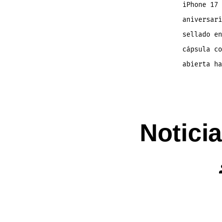
iPhone 17 
aniversari
sellado en
cápsula co
abierta h
Notici