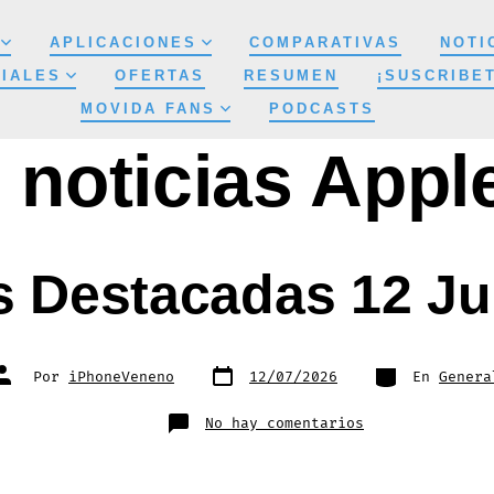
APLICACIONES
COMPARATIVAS
NOTI
IALES
OFERTAS
RESUMEN
¡SUSCRIBE
MOVIDA FANS
PODCASTS
:
noticias App
s Destacadas 12 Ju
Fecha
Categorías
Autor
Por
iPhoneVeneno
12/07/2026
En
Genera
de
de
publicación
la
entrada
en
No hay comentarios
Noticias
Destacadas
12
Julio
2026