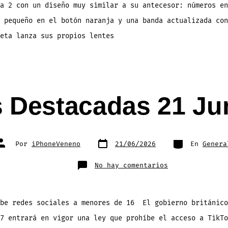
a 2 con un diseño muy similar a su antecesor: números en
 pequeño en el botón naranja y una banda actualizada con
eta lanza sus propios lentes
s Destacadas 21 Ju
Fecha
Categorías
Autor
Por
iPhoneVeneno
21/06/2026
En
Genera
de
de
publicación
la
entrada
en
No hay comentarios
Noticias
Destacadas
21
Junio
2026
íbe redes sociales a menores de 16 El gobierno británico
7 entrará en vigor una ley que prohíbe el acceso a TikTo