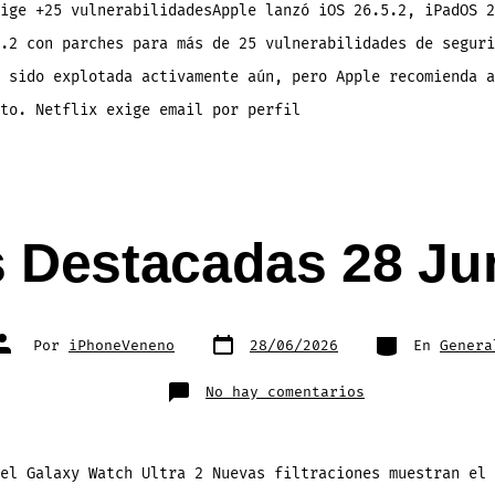
ige +25 vulnerabilidadesApple lanzó iOS 26.5.2, iPadOS 2
.2 con parches para más de 25 vulnerabilidades de seguri
 sido explotada activamente aún, pero Apple recomienda a
ato. Netflix exige email por perfil
s Destacadas 28 Ju
Fecha
Categorías
Autor
Por
iPhoneVeneno
28/06/2026
En
Genera
de
de
publicación
la
entrada
en
No hay comentarios
Noticias
Destacadas
28
Junio
2026
el Galaxy Watch Ultra 2 Nuevas filtraciones muestran el 