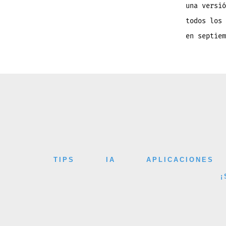
una versió
todos los 
en septie
TIPS
IA
APLICACIONES
¡