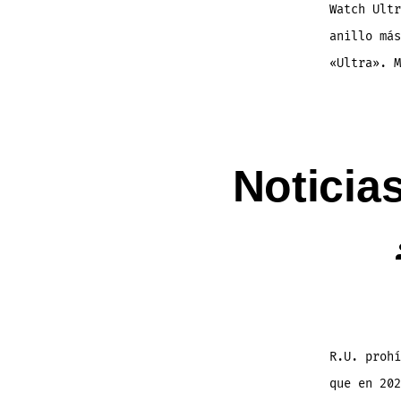
Watch Ultr
anillo más
«Ultra». M
Noticia
R.U. proh
que en 202