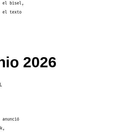
 el bisel,
 el texto
nio 2026
l
 anunció
k,