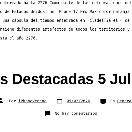
enterrado hasta 2276 Como parte de las celebraciones del
o de Estados Unidos, un iPhone 17 Pro Max color naranja 
 una cápsula del tiempo enterrada en Filadelfia el 4 de 
ntiene diferentes artefactos de todos los territorios y 
asta el año 2276.
as Destacadas 5 Jul
Fecha
Categorías
Autor
Por
iPhoneVeneno
05/07/2026
En
Genera
de
de
publicación
la
entrada
en
No hay comentarios
Noticias
Destacadas
5
Julio
2026