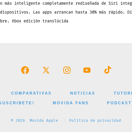
n más inteligente completamente rediseñada de Siri integ
dispositivos. Las apps arrancan hasta 30% más rápido. Di
mbre. Xbox edición translúcida
Abrir
Abrir
Abrir
Abrir
Abrir
Facebook
X
Instagram
YouTube
TikTok
en
en
en
en
en
COMPARATIVAS
NOTICIAS
TUTOR
una
una
una
una
una
SUSCRIBETE!
MOVIDA FANS
PODCAST
nueva
nueva
nueva
nueva
nueva
pestaña
pestaña
pestaña
pestaña
pestaña
© 2026
Movida Apple
Política de privacidad