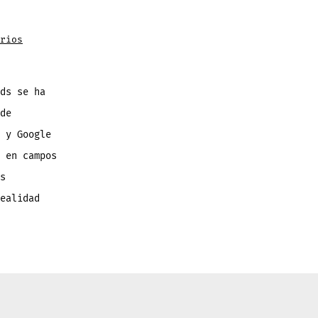
en
rios
McDonald’s
GOL!:
App
realidad
aumentada
que
ds se ha
convierte
cajas
de
de
papas
en
 y Google
campos
de
 en campos
fútbol
s
ealidad