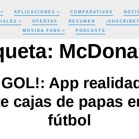
APLICACIONES
COMPARATIVAS
NOTI
IALES
OFERTAS
RESUMEN
¡SUSCRIBE
MOVIDA FANS
PODCASTS
queta:
McDonal
 GOL!: App realida
te cajas de papas 
fútbol