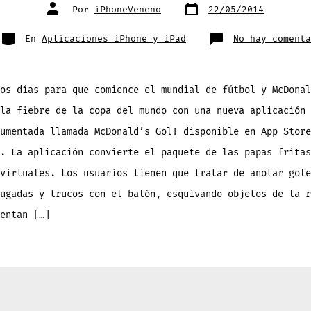
Fecha
Autor
Por
iPhoneVeneno
22/05/2014
de
de
publicación
la
entrada
Categorías
En
Aplicaciones iPhone y iPad
No hay comenta
os días para que comience el mundial de fútbol y McDonal
la fiebre de la copa del mundo con una nueva aplicación 
umentada llamada McDonald’s Gol! disponible en App Store
. La aplicación convierte el paquete de las papas fritas
virtuales. Los usuarios tienen que tratar de anotar gole
ugadas y trucos con el balón, esquivando objetos de la r
entan […]