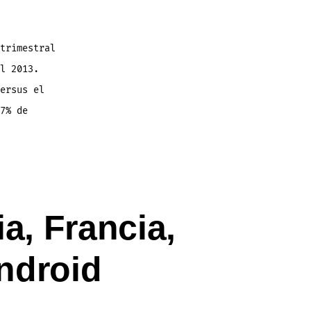
trimestral
l 2013.
ersus el
7% de
a, Francia,
Android