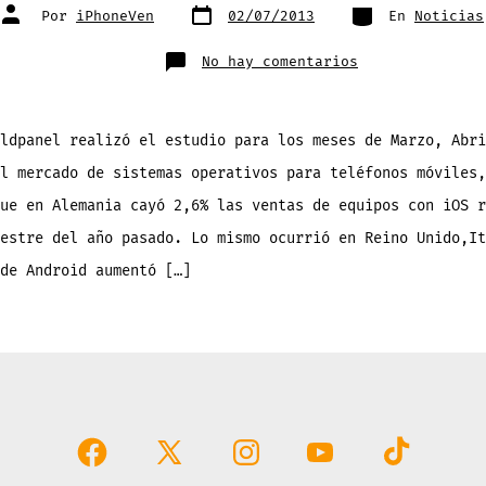
Fecha
Categorías
Autor
Por
iPhoneVen
02/07/2013
En
Noticias
de
de
publicación
la
entrada
en
No hay comentarios
iOS
pierde
terreno
en
Alemania,
Francia,
ldpanel realizó el estudio para los meses de Marzo, Abri
España
e
l mercado de sistemas operativos para teléfonos móviles,
Italia
frente
a
ue en Alemania cayó 2,6% las ventas de equipos con iOS r
Android
estre del año pasado. Lo mismo ocurrió en Reino Unido,It
de Android aumentó […]
Abrir
Abrir
Abrir
Abrir
Abrir