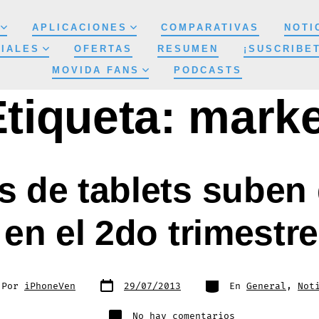
APLICACIONES
COMPARATIVAS
NOTI
IALES
OFERTAS
RESUMEN
¡SUSCRIBE
MOVIDA FANS
PODCASTS
Etiqueta:
marke
s de tablets suben 
 en el 2do trimestre
Fecha
Categorías
r
Por
iPhoneVen
29/07/2013
En
General
,
Not
de
publicación
ada
en
No hay comentarios