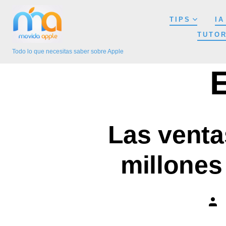
Saltar
TIPS
IA
al
TUTOR
contenido
Todo lo que necesitas saber sobre Apple
Las venta
millones
Auto
de
la
entr