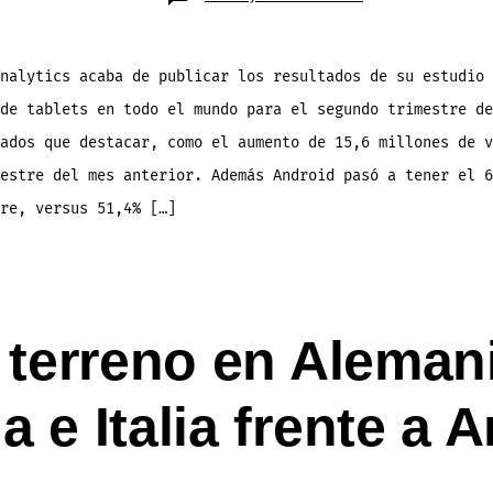
Las
ventas
de
tablets
suben
de
nalytics acaba de publicar los resultados de su estudio 
36
a
de tablets en todo el mundo para el segundo trimestre de
51
millones
en
ados que destacar, como el aumento de 15,6 millones de v
el
2do
estre del mes anterior. Además Android pasó a tener el 6
trimestre
del
2013
re, versus 51,4% […]
 terreno en Alemani
 e Italia frente a 