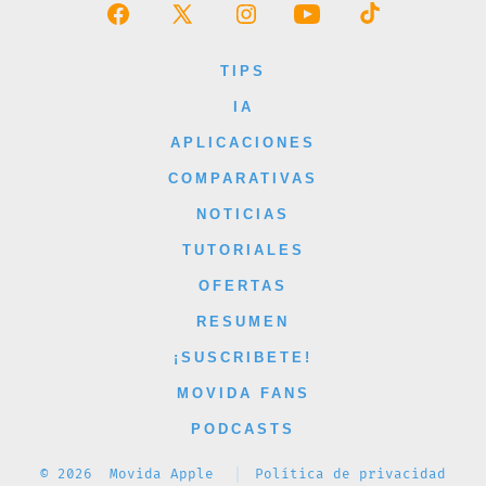
Abrir
Abrir
Abrir
Abrir
Abrir
Facebook
X
Instagram
YouTube
TikTok
TIPS
en
en
en
en
en
IA
una
una
una
una
una
APLICACIONES
nueva
nueva
nueva
nueva
nueva
COMPARATIVAS
pestaña
pestaña
pestaña
pestaña
pestaña
NOTICIAS
TUTORIALES
OFERTAS
RESUMEN
¡SUSCRIBETE!
MOVIDA FANS
PODCASTS
© 2026
Movida Apple
Política de privacidad