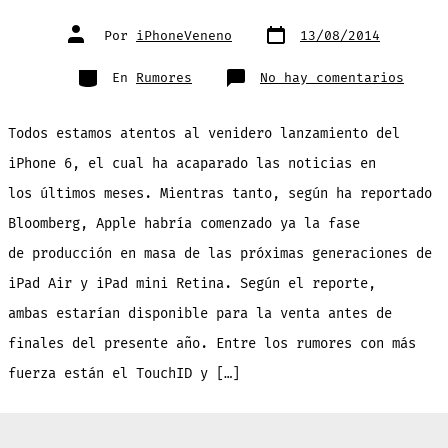
Fecha
Autor
Por
iPhoneVeneno
13/08/2014
de
de
publicación
la
entrada
Categorías
en
En
Rumores
No hay comentarios
iPad
Air
2
vendr
Todos estamos atentos al venidero lanzamiento del
con
panta
antir
iPhone 6, el cual ha acaparado las noticias en
y
ya
los últimos meses. Mientras tanto, según ha reportado
esta
en
fase
Bloomberg, Apple habría comenzado ya la fase
de
produ
de producción en masa de las próximas generaciones de
[repo
iPad Air y iPad mini Retina. Según el reporte,
ambas estarían disponible para la venta antes de
finales del presente año. Entre los rumores con más
fuerza están el TouchID y […]