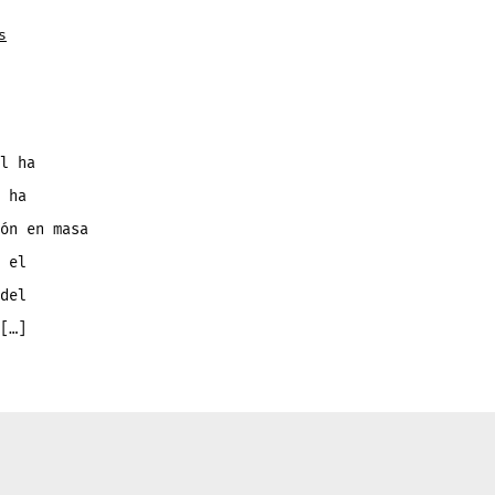
s
l ha
 ha
ón en masa
 el
del
[…]