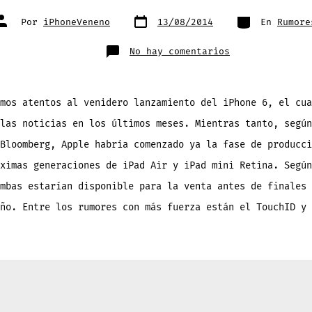
Fecha
Categorías
Autor
Por
iPhoneVeneno
13/08/2014
En
Rumore
de
de
publicación
la
entrada
en
No hay comentarios
iPad
Air
2
vendrá
con
pantalla
mos atentos al venidero lanzamiento del iPhone 6, el cua
antirreflejos
y
las noticias en los últimos meses. Mientras tanto, según
ya
esta
en
Bloomberg, Apple habría comenzado ya la fase de producci
fase
de
ximas generaciones de iPad Air y iPad mini Retina. Según
producción
[reporte]
mbas estarían disponible para la venta antes de finales 
ño. Entre los rumores con más fuerza están el TouchID y 