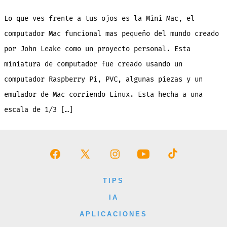
Mac
funci
mas
Lo que ves frente a tus ojos es la Mini Mac, el
peque
del
mundo
computador Mac funcional mas pequeño del mundo creado
[vide
y
por John Leake como un proyecto personal. Esta
galer
miniatura de computador fue creado usando un
computador Raspberry Pi, PVC, algunas piezas y un
emulador de Mac corriendo Linux. Esta hecha a una
escala de 1/3 […]
Abrir
Abrir
Abrir
Abrir
Abrir
Facebook
X
Instagram
YouTube
TikTok
TIPS
en
en
en
en
en
IA
una
una
una
una
una
APLICACIONES
nueva
nueva
nueva
nueva
nueva