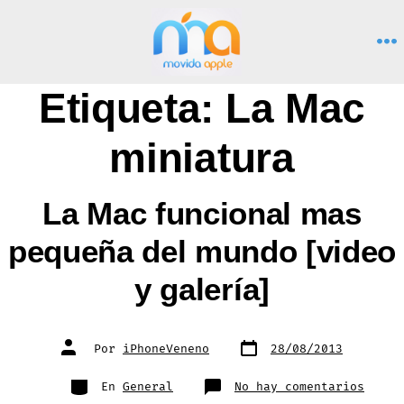
Saltar
al
M
contenido
Etiqueta:
La Mac
miniatura
La Mac funcional mas
pequeña del mundo [video
y galería]
Fecha
Autor
Por
iPhoneVeneno
28/08/2013
de
de
publicación
la
entrada
Categorías
en
En
General
No hay comentarios
La