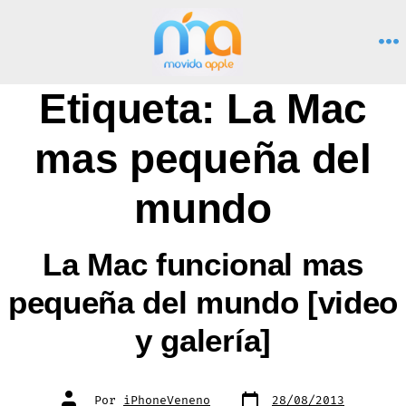
Saltar
al
M
contenido
Etiqueta:
La Mac
mas pequeña del
mundo
La Mac funcional mas
pequeña del mundo [video
y galería]
Fecha
Autor
Por
iPhoneVeneno
28/08/2013
de