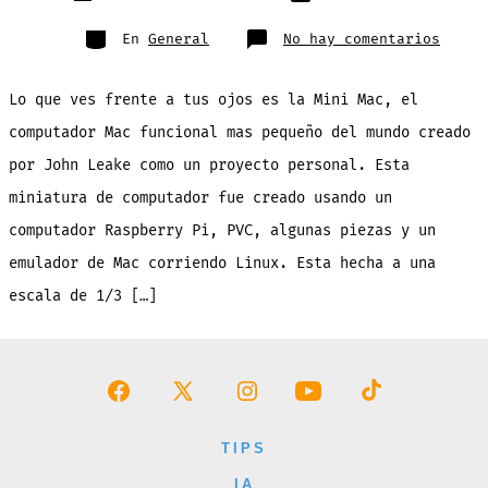
de
publicación
la
entrada
Categorías
en
En
General
No hay comentarios
La
Mac
funci
mas
Lo que ves frente a tus ojos es la Mini Mac, el
peque
del
mundo
computador Mac funcional mas pequeño del mundo creado
[vide
y
por John Leake como un proyecto personal. Esta
galer
miniatura de computador fue creado usando un
computador Raspberry Pi, PVC, algunas piezas y un
emulador de Mac corriendo Linux. Esta hecha a una
escala de 1/3 […]
Abrir
Abrir
Abrir
Abrir
Abrir
Facebook
X
Instagram
YouTube
TikTok
TIPS
en
en
en
en
en
IA