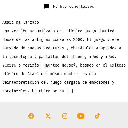
en
No hay comentarios
Haunted
House:
el
clásico
Atari ha lanzado
juego
de
Atari
una versión actualizada del clásico juego Haunted
llega
al
House de las antiguas consolas 2600. El juego viene
App
Store
en
cargado de nuevas aventuras y obstáculos adaptados a
descarga
gratuita
la tecnología y pantallas del iPhone, iPod y iPad.
¡Corre o morirás! Haunted House®, basado en el exitoso
clásico de Atari del mismo nombre, es una
reinterpretación del juego cargada de emociones y
escalofríos. Un chico se ha […]
Abrir
Abrir
Abrir
Abrir
Abrir