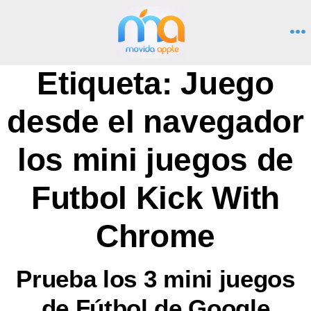
Saltar
al
M
contenido
Etiqueta:
Juego
desde el navegador
los mini juegos de
Futbol Kick With
Chrome
Prueba los 3 mini juegos
de Fútbol de Google