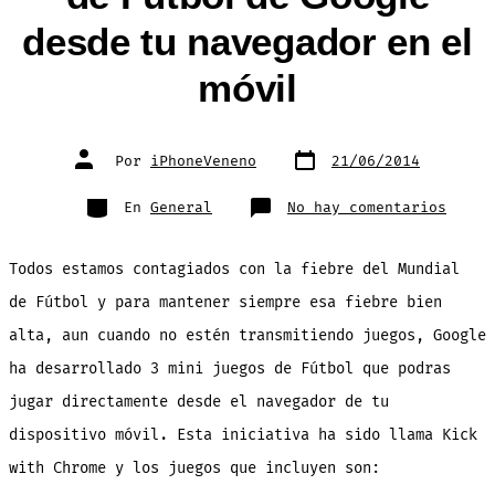
desde tu navegador en el
móvil
Fecha
Autor
Por
iPhoneVeneno
21/06/2014
de
de
publicación
la
entrada
Categorías
en
En
General
No hay comentarios
Prueb
los
3
mini
Todos estamos contagiados con la fiebre del Mundial
juego
de
Fútbo
de Fútbol y para mantener siempre esa fiebre bien
de
Googl
alta, aun cuando no estén transmitiendo juegos, Google
desde
tu
naveg
ha desarrollado 3 mini juegos de Fútbol que podras
en
el
jugar directamente desde el navegador de tu
móvil
dispositivo móvil. Esta iniciativa ha sido llama Kick
with Chrome y los juegos que incluyen son: