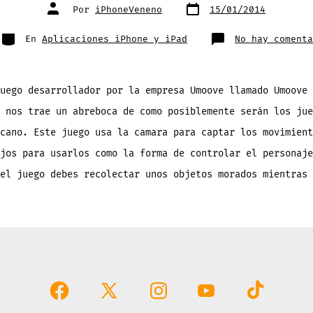
Fecha
Autor
Por
iPhoneVeneno
15/01/2014
de
de
publicación
la
entrada
Categorías
En
Aplicaciones iPhone y iPad
No hay comenta
uego desarrollador por la empresa Umoove llamado Umoove
 nos trae un abreboca de como posiblemente serán los jue
cano. Este juego usa la camara para captar los movimient
jos para usarlos como la forma de controlar el personaje
el juego debes recolectar unos objetos morados mientras 
Abrir
Abrir
Abrir
Abrir
Abrir