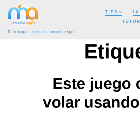
Saltar
TIPS
IA
al
TUTOR
contenido
Todo lo que necesitas saber sobre Apple
Etiqu
Este juego 
volar usando