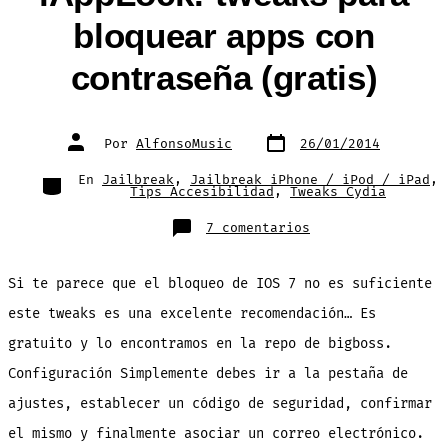
bloquear apps con
contraseña (gratis)
Fecha
Autor
Por
AlfonsoMusic
26/01/2014
de
de
publicación
la
entrada
Categorías
En
Jailbreak
,
Jailbreak iPhone / iPod / iPad
,
Tips Accesibilidad
,
Tweaks Cydia
en
7 comentarios
iAppLock:
tweaks
para
bloquear
Si te parece que el bloqueo de IOS 7 no es suficiente
apps
con
contraseña
este tweaks es una excelente recomendación… Es
(gratis)
gratuito y lo encontramos en la repo de bigboss.
Configuración Simplemente debes ir a la pestaña de
ajustes, establecer un código de seguridad, confirmar
el mismo y finalmente asociar un correo electrónico.