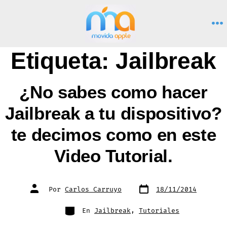
Saltar
al
M
contenido
Etiqueta:
Jailbreak
¿No sabes como hacer
Jailbreak a tu dispositivo?
te decimos como en este
Video Tutorial.
Fecha
Autor
Por
Carlos Carruyo
18/11/2014
de
de
publicación
la
entrada
Categorías
En
Jailbreak
,
Tutoriales