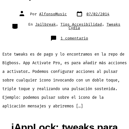
Fecha
Autor
Por
AlfonsoMusic
07/02/2014
de
de
publicación
la
entrada
Categorías
En
Jailbreak
,
Tips Accesibilidad
,
Tweaks
Cydia
en
1 comentario
App
Activate
Pro:
excelente
Este tweaks es de pago y lo encontramos en la repo de
tweaks
para
complementar
Bigboss. App Activate Pro, es para añadir más acciones
Activator
a activator… Podemos configurar acciones al pulsar
sobre cualquier icono invocando con un doble toque,
triple toque y realizando una pulsación sostenida.
Ejemplo: podemos pulsar sobre el icono de la
aplicación mensajes y abriremos […]
iAppLock: tweaks para