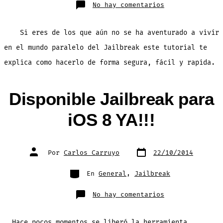
en
No hay comentarios
¿No
sabes
como
hacer
Si eres de los que aún no se ha aventurado a vivír
Jailbreak
a
tu
en el mundo paralelo del Jailbreak este tutorial te
dispositivo?
te
explica como hacerlo de forma segura, fácil y rapida.
decimos
como
en
este
Video
Disponible Jailbreak para
Tutorial.
iOS 8 YA!!!
Fecha
Autor
Por
Carlos Carruyo
22/10/2014
de
de
publicación
la
entrada
Categorías
En
General
,
Jailbreak
en
No hay comentarios
Disponible
Jailbreak
para
iOS
Hace pocos momentos se liberó la herramienta