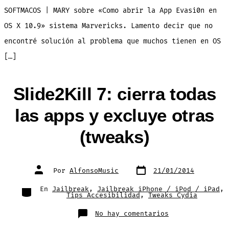
SOFTMACOS | MARY sobre «Como abrir la App Evasi0n en
OS X 10.9» sistema Marvericks. Lamento decir que no
encontré solución al problema que muchos tienen en OS
[…]
Slide2Kill 7: cierra todas
las apps y excluye otras
(tweaks)
Fecha
Autor
Por
AlfonsoMusic
21/01/2014
de
de
publicación
la
entrada
Categorías
En
Jailbreak
,
Jailbreak iPhone / iPod / iPad
,
Tips Accesibilidad
,
Tweaks Cydia
en
No hay comentarios
Slide2Kill
7: