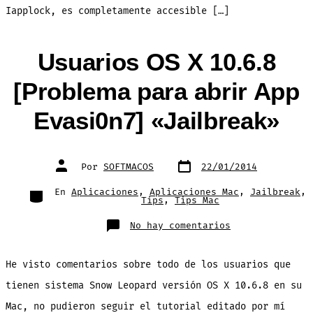
Iapplock, es completamente accesible […]
Usuarios OS X 10.6.8
[Problema para abrir App
Evasi0n7] «Jailbreak»
Fecha
Autor
Por
SOFTMACOS
22/01/2014
de
de
publicación
la
entrada
Categorías
En
Aplicaciones
,
Aplicaciones Mac
,
Jailbreak
,
Tips
,
Tips Mac
en
No hay comentarios
Usuarios
OS
X
10.6.8
He visto comentarios sobre todo de los usuarios que
[Problema
para
abrir
tienen sistema Snow Leopard versión OS X 10.6.8 en su
App
Evasi0n7]
Mac, no pudieron seguir el tutorial editado por mí
«Jailbreak»