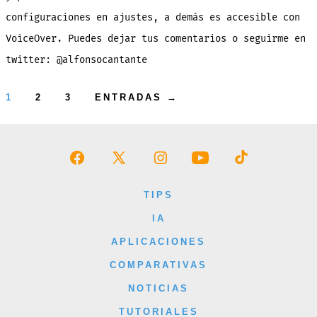
configuraciones en ajustes, a demás es accesible con
VoiceOver. Puedes dejar tus comentarios o seguirme en
twitter: @alfonsocantante
Paginación
1
2
3
ENTRADAS
→
de
entradas
Abrir
Abrir
Abrir
Abrir
Abrir
Facebook
X
Instagram
YouTube
TikTok
TIPS
en
en
en
en
en
IA
una
una
una
una
una
APLICACIONES
nueva
nueva
nueva
nueva
nueva
COMPARATIVAS
pestaña
pestaña
pestaña
pestaña
pestaña
NOTICIAS
TUTORIALES