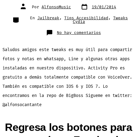
Fecha
Autor
Por
AlfonsoMusic
19/01/2014
de
de
publicación
la
entrada
Categorías
En
Jailbreak
,
Tips Accesibilidad
,
Tweaks
Cydia
en
No hay comentarios
Activity
Pro;
tweaks
para
Saludos amigos este tweaks es muy útil para compartir
compartir
fotos
en
fotos y notas en whatsapp, Line y algunas otras apps
whatsapp
y
instaladas en nuestro dispositivo. Activity Pro es
Line
desde
el
gratuito a demás totalmente compatible con VoiceOver.
carrete
También es compatible con IOS 6 y IOS 7. Lo
encontramos en la repo de BigBoss Sigueme en twitter:
@alfonsocantante
Regresa los botones para