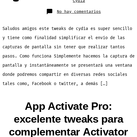
Cydia
en
No hay comentarios
ScreenshotShar
Comparte
las
capturas
Saludos amigos este tweaks de cydia es super sencillo
de
pantalla
fácilmente
y tiene como finalidad simplificar el envío de las
capturas de pantalla sin tener que realizar tantos
pasos. Como funciona Simplemente hacemos la captura de
pantalla y instantáneamente se presentará una ventana
donde podremos compartir en diversas redes sociales
tales como, Facebook o twitter, a demás […]
App Activate Pro:
excelente tweaks para
complementar Activator