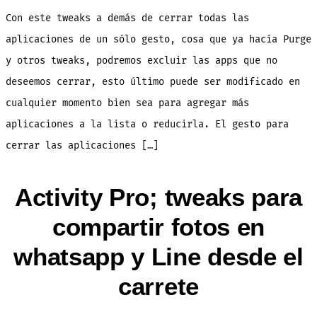
cierra
todas
Con este tweaks a demás de cerrar todas las
las
apps
y
aplicaciones de un sólo gesto, cosa que ya hacía Purge
excluye
otras
y otros tweaks, podremos excluir las apps que no
(tweaks)
deseemos cerrar, esto último puede ser modificado en
cualquier momento bien sea para agregar más
aplicaciones a la lista o reducirla. El gesto para
cerrar las aplicaciones […]
Activity Pro; tweaks para
compartir fotos en
whatsapp y Line desde el
carrete