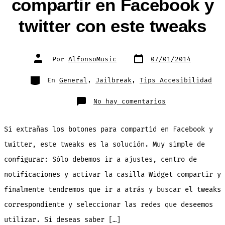
compartir en Facebook y
twitter con este tweaks
Fecha
Autor
Por
AlfonsoMusic
07/01/2014
de
de
publicación
la
entrada
Categorías
En
General
,
Jailbreak
,
Tips Accesibilidad
en
No hay comentarios
Regresa
los
botones
para
Si extrañas los botones para compartid en Facebook y
compartir
en
Facebook
twitter, este tweaks es la solución. Muy simple de
y
twitter
configurar: Sólo debemos ir a ajustes, centro de
con
este
tweaks
notificaciones y activar la casilla Widget compartir y
finalmente tendremos que ir a atrás y buscar el tweaks
correspondiente y seleccionar las redes que deseemos
utilizar. Si deseas saber […]