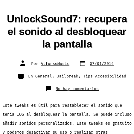
UnlockSound7: recupera
el sonido al desbloquear
la pantalla
Fecha
Autor
Por
AlfonsoMusic
07/01/2014
de
de
publicación
la
entrada
Categorías
En
General
,
Jailbreak
,
Tips Accesibilidad
en
No hay comentarios
UnlockSound7:
recupera
el
sonido
Este tweaks es útil para restablecer el sonido que
al
desbloquear
la
tenía IOS al desbloquear la pantalla. Se puede incluso
pantalla
añadir sonidos personalizados. Este tweaks es gratuito
y podemos desactivar su uso o realizar otras