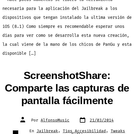
8
YA!!!
necesaria para la aplicación del Jailbreak a los
dispositivos que tengan instalado la ultima versión de
iOS (8.1) Como siempre es recomendable esperar unos
días para ver como se desarrolla esta nueva creación,
la cual viene de la mano de los chicos de PanGu y esta
disponible […]
ScreenshotShare:
Comparte las capturas de
pantalla fácilmente
Fecha
Autor
Por
AlfonsoMusic
21/03/2014
de
de
publicación
la
entrada
Categorías
En
Jailbreak
,
Tips Accesibilidad
,
Tweaks