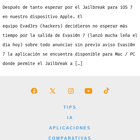
la
sorpresa
Después de tanto esperar por el Jailbreak para iOS 7
de
Evasi0n
7
en nuestro dispositivo Apple. El
hoy
22
equipo Evad3rs (hackers) decidieron no esperar más
Diciembre!
tiempo por la salida de Evasi0n 7 (lanzó mucha leña el
día hoy) sobre todo anunciar sin previo aviso Evasi0n
7 la aplicación se encuentra disponible para Mac / PC
donde permite el Jailbreak a […]
Abrir
Abrir
Abrir
Abrir
Abrir
Facebook
X
Instagram
YouTube
TikTok
TIPS
en
en
en
en
en
IA
una
una
una
una
una
APLICACIONES
nueva
nueva
nueva
nueva
nueva
COMPARATIVAS