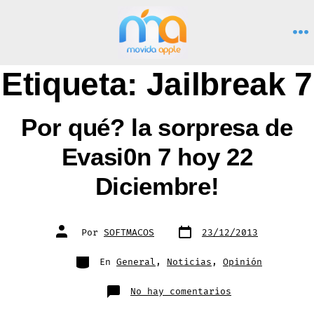
Saltar
al
M
contenido
Etiqueta:
Jailbreak 7
Por qué? la sorpresa de
Evasi0n 7 hoy 22
Diciembre!
Fecha
Autor
Por
SOFTMACOS
23/12/2013
de
de
publicación
la
entrada
Categorías
En
General
,
Noticias
,
Opinión
en
No hay comentarios
Por
qué?