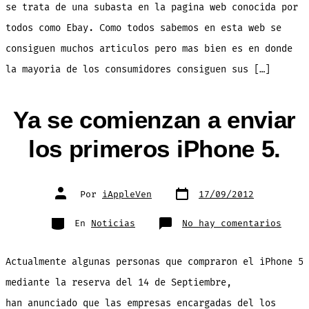
se trata de una subasta en la pagina web conocida por
todos como Ebay. Como todos sabemos en esta web se
consiguen muchos articulos pero mas bien es en donde
la mayoria de los consumidores consiguen sus […]
Ya se comienzan a enviar
los primeros iPhone 5.
Fecha
Autor
Por
iAppleVen
17/09/2012
de
de
publicación
la
entrada
Categorías
en
En
Noticias
No hay comentarios
Ya
se
comie
a
Actualmente algunas personas que compraron el iPhone 5
envia
los
prime
mediante la reserva del 14 de Septiembre,
iPhon
5.
han anunciado que las empresas encargadas del los