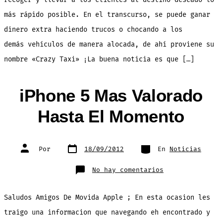
más rápido posible. En el transcurso, se puede ganar
dinero extra haciendo trucos o chocando a los
demás vehículos de manera alocada, de ahí proviene su
nombre «Crazy Taxi» ¡La buena noticia es que […]
iPhone 5 Mas Valorado
Hasta El Momento
Fecha
Categorías
Autor
Por
18/09/2012
En
Noticias
de
de
publicación
la
entrada
en
No hay comentarios
iPhone
5
Mas
Valorado
Saludos Amigos De Movida Apple ; En esta ocasion les
Hasta
El
Momento
traigo una informacion que navegando eh encontrado y