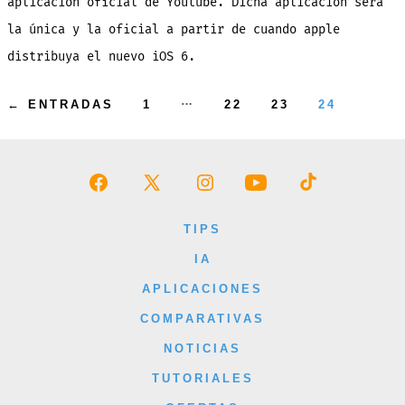
aplicación oficial de Youtube. Dicha aplicación será
la única y la oficial a partir de cuando apple
distribuya el nuevo iOS 6.
Paginación
…
←
ENTRADAS
1
22
23
24
de
entradas
Abrir
Abrir
Abrir
Abrir
Abrir
Facebook
X
Instagram
YouTube
TikTok
TIPS
en
en
en
en
en
IA
una
una
una
una
una
APLICACIONES
nueva
nueva
nueva
nueva
nueva
COMPARATIVAS
pestaña
pestaña
pestaña
pestaña
pestaña
NOTICIAS
TUTORIALES