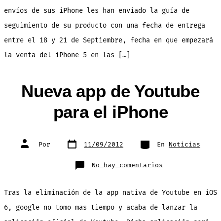
envíos de sus iPhone les han enviado la guía de
seguimiento de su producto con una fecha de entrega
entre el 18 y 21 de Septiembre, fecha en que empezará
la venta del iPhone 5 en las […]
Nueva app de Youtube
para el iPhone
Fecha
Categorías
Autor
Por
11/09/2012
En
Noticias
de
de
publicación
la
entrada
en
No hay comentarios
Nueva
app
de
Youtube
Tras la eliminación de la app nativa de Youtube en iOS
para
el
iPhone
6, google no tomo mas tiempo y acaba de lanzar la