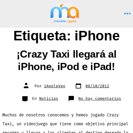
Saltar
al
M
contenido
Etiqueta:
iPhone
¡Crazy Taxi llegará al
iPhone, iPod e iPad!
Fecha
Autor
Por
iAppleVen
08/10/2012
de
de
publicación
la
entrada
Categorías
en
En
Noticias
No hay comentarios
¡Craz
Taxi
llega
al
Muchos de nosotros conocemos y hemos jugado Crazy
iPhon
iPod
e
Taxi, un videojuego que tiene como objetivo principal
iPad!
recoger y llevar a los clientes al destino deseado lo