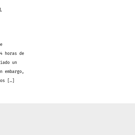
l
e
4 horas de
iado un
n embargo,
os […]