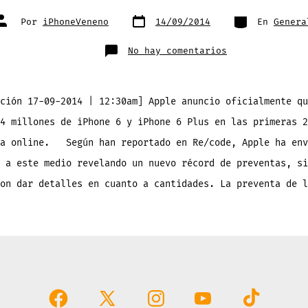
Fecha
Categorías
Autor
Por
iPhoneVeneno
14/09/2014
En
Genera
de
de
publicación
la
entrada
en
No hay comentarios
Las
preventas
del
iPhone
6/iPhone
6
ción 17-09-2014 | 12:30am] Apple anuncio oficialmente qu
Plus
rompen
4 millones de iPhone 6 y iPhone 6 Plus en las primeras 2
récords
ta online. Según han reportado en Re/code, Apple ha env
 a este medio revelando un nuevo récord de preventas, si
on dar detalles en cuanto a cantidades. La preventa de l
Abrir
Abrir
Abrir
Abrir
Abrir