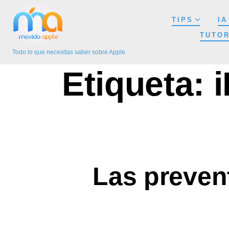
Saltar
TIPS
IA
al
TUTOR
contenido
Todo lo que necesitas saber sobre Apple
Etiqueta:
Las preven