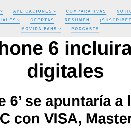
APLICACIONES
COMPARATIVAS
NOTI
IALES
OFERTAS
RESUMEN
¡SUSCRIBE
MOVIDA FANS
PODCASTS
hone 6 inclui
digitales
e 6’ se apuntaría a
FC con VISA, Maste