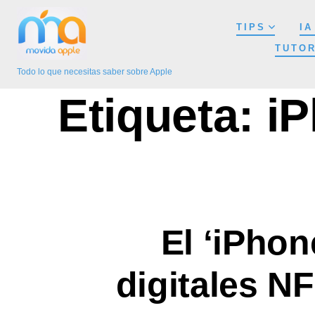
Saltar
TIPS
IA
al
TUTOR
contenido
Todo lo que necesitas saber sobre Apple
Etiqueta:
iP
El ‘iPhon
digitales N