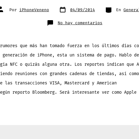
Fecha
Categorías
Autor
Por
iPhoneVeneno
04/09/2014
En
Genera
de
de
publicación
la
entrada
en
No hay comentarios
El
‘iPhone
6’
se
apuntaría
a
rumores que más han tomado fuerza en los últimos días co
los
pagos
 generación de iPhone, esta un sistema de pago. Hablo de
digitales
NFC
con
gía NFC o quizás alguna otra. Los reportes indican que A
VISA,
Master
iendo reuniones con grandes cadenas de tiendas, así como
y
American
e las transacciones VISA, Mastercard y American
egún reporto Bloomberg. Será interesante ver como Apple 