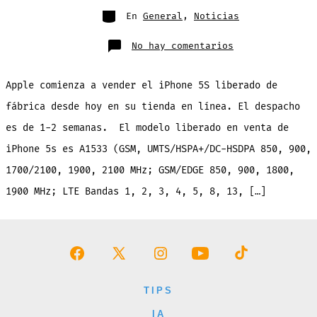
entrada
Categorías
En
General
,
Noticias
en
No hay comentarios
Apple
comienza
desde
hoy
Apple comienza a vender el iPhone 5S liberado de
a
vender
iPhone
fábrica desde hoy en su tienda en línea. El despacho
5S
liberado
es de 1-2 semanas. El modelo liberado en venta de
en
la
tienda
iPhone 5s es A1533 (GSM, UMTS/HSPA+/DC-HSDPA 850, 900,
en
línea
1700/2100, 1900, 2100 MHz; GSM/EDGE 850, 900, 1800,
1900 MHz; LTE Bandas 1, 2, 3, 4, 5, 8, 13, […]
Abrir
Abrir
Abrir
Abrir
Abrir
Facebook
X
Instagram
YouTube
TikTok
TIPS
en
en
en
en
en
IA