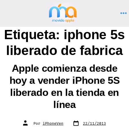
Saltar
al
M
contenido
Etiqueta:
iphone 5s
liberado de fabrica
Apple comienza desde
hoy a vender iPhone 5S
liberado en la tienda en
línea
Fecha
Autor
Por
iPhoneVen
22/11/2013
de
de
publicación
la