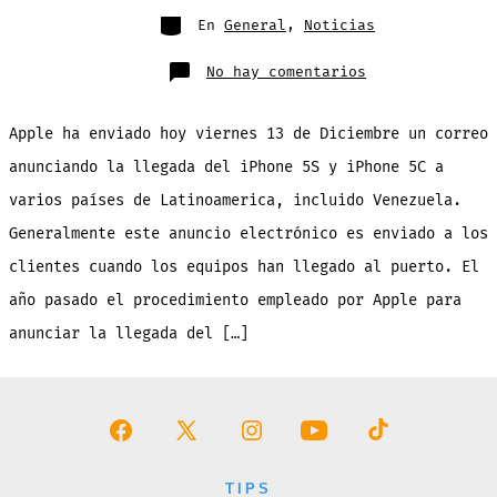
entrada
Categorías
En
General
,
Noticias
en
No hay comentarios
El
iPhone
5S
y
Apple ha enviado hoy viernes 13 de Diciembre un correo
el
iPhone
5C
anunciando la llegada del iPhone 5S y iPhone 5C a
ya
habría
varios países de Latinoamerica, incluido Venezuela.
llegado
a
Venezuela,
Generalmente este anuncio electrónico es enviado a los
así
lo
clientes cuando los equipos han llegado al puerto. El
anuncia
Apple
año pasado el procedimiento empleado por Apple para
anunciar la llegada del […]
Abrir
Abrir
Abrir
Abrir
Abrir
Facebook
X
Instagram
YouTube
TikTok
TIPS