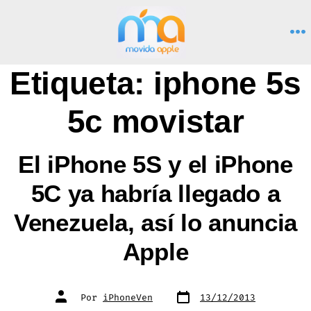
Saltar
al
M
contenido
Etiqueta:
iphone 5s
5c movistar
El iPhone 5S y el iPhone
5C ya habría llegado a
Venezuela, así lo anuncia
Apple
Fecha
Autor
Por
iPhoneVen
13/12/2013
de
de
publicación
la