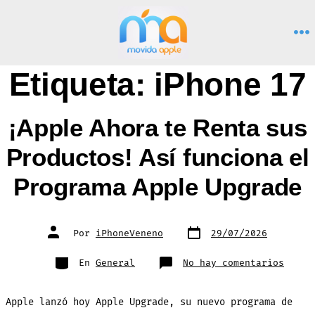
Saltar
al
M
contenido
Etiqueta:
iPhone 17
¡Apple Ahora te Renta sus
Productos! Así funciona el
Programa Apple Upgrade
Fecha
Autor
Por
iPhoneVeneno
29/07/2026
de
de
publicación
la
entrada
Categorías
en
En
General
No hay comentarios
¡Appl
Ahora
te
Renta
Apple lanzó hoy Apple Upgrade, su nuevo programa de
sus
Produ