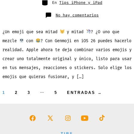
Categorías
En
Tips iPhone y iPad
en
No hay comentarios
iOS
26:
Crea
Emojis
¿Un emoji que sea mitad
y mitad
? ¿O uno que
Combinando
Varios
mezcle
con
? Con Genmoji en iOS 26 puedes hacerlo
realidad. Apple ahora te deja combinar varios emojis y
crear uno totalmente original y único, listo para usar
en tus mensajes, reacciones o stickers. Solo elige los
emojis que quieras fusionar, y […]
Paginación
…
1
2
3
5
ENTRADAS
→
de
entradas
Abrir
Abrir
Abrir
Abrir
Abrir
Facebook
X
Instagram
YouTube
TikTok
TIPS