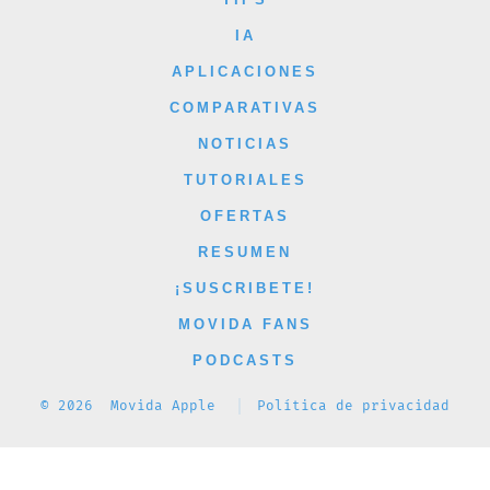
en
en
en
en
en
IA
una
una
una
una
una
APLICACIONES
nueva
nueva
nueva
nueva
nueva
COMPARATIVAS
pestaña
pestaña
pestaña
pestaña
pestaña
NOTICIAS
TUTORIALES
OFERTAS
RESUMEN
¡SUSCRIBETE!
MOVIDA FANS
PODCASTS
© 2026
Movida Apple
Política de privacidad