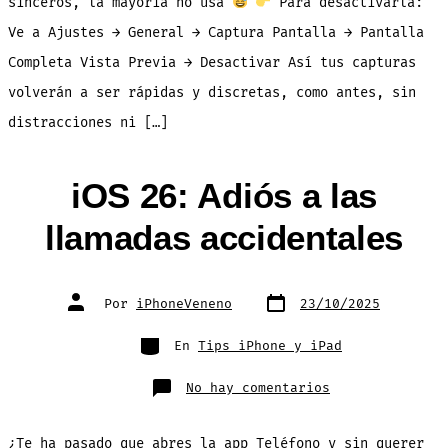
sinceros, la mayoría no usa
Para desactivarla:
Ve a Ajustes → General → Captura Pantalla → Pantalla
Completa Vista Previa → Desactivar Así tus capturas
volverán a ser rápidas y discretas, como antes, sin
distracciones ni […]
iOS 26: Adiós a las
llamadas accidentales
Fecha
Autor
Por
iPhoneVeneno
23/10/2025
de
de
publicación
la
entrada
Categorías
En
Tips iPhone y iPad
en
No hay comentarios
iOS
26:
Adiós
a
¿Te ha pasado que abres la app Teléfono y sin querer
las