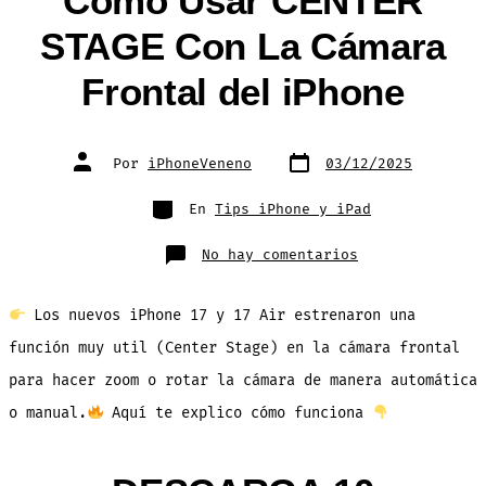
Como Usar CENTER
STAGE Con La Cámara
Frontal del iPhone
Fecha
Autor
Por
iPhoneVeneno
03/12/2025
de
de
publicación
la
entrada
Categorías
En
Tips iPhone y iPad
en
No hay comentarios
Como
Usar
CENTER
STAGE
Los nuevos iPhone 17 y 17 Air estrenaron una
Con
La
Cámara
función muy util (Center Stage) en la cámara frontal
Frontal
del
para hacer zoom o rotar la cámara de manera automática
iPhone
o manual.
Aquí te explico cómo funciona