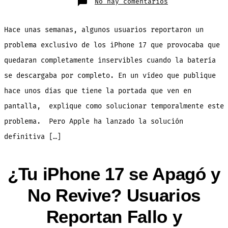
en
No hay comentarios
¿Tu
iPhone
17
NO
Hace unas semanas, algunos usuarios reportaron un
Carga
Cuando
se
problema exclusivo de los iPhone 17 que provocaba que
Queda
sin
quedaran completamente inservibles cuando la batería
Batería?
Apple
lo
se descargaba por completo. En un vídeo que publique
ha
Solucionado
hace unos días que tiene la portada que ven en
pantalla, explique como solucionar temporalmente este
problema. Pero Apple ha lanzado la solución
definitiva […]
¿Tu iPhone 17 se Apagó y
No Revive? Usuarios
Reportan Fallo y