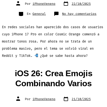
Fecha
Autor
Por
iPhoneVeneno
22/10/2025
de
de
publicación
la
entrada
Categorías
en
En
General
No hay comentarios
iPhon
17
Pro
Naran
En redes sociales han aparecido dos casos de usuarios
Repor
Cambi
a
cuyo iPhone 17 Pro en color Cosmic Orange comenzó a
Color
Rosa
mostrar tonos rosa. Por ahora no se trata de un
problema masivo, pero el tema se volvió viral en
Reddit y TikTok.
¿Qué se sabe hasta ahora?
iOS 26: Crea Emojis
Combinando Varios
Fecha
Autor
Por
iPhoneVeneno
21/10/2025
de
de
publicación
la
entrada