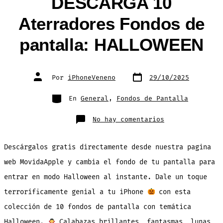
DESCARGA 10
Aterradores Fondos de
pantalla: HALLOWEEN
Fecha
Autor
Por
iPhoneVeneno
29/10/2025
de
de
publicación
la
entrada
Categorías
En
General
,
Fondos de Pantalla
en
No hay comentarios
DESCARGA
10
Aterradores
Fondos
Descárgalos gratis directamente desde nuestra pagina
de
pantalla:
HALLOWEEN
web MovidaApple y cambia el fondo de tu pantalla para
entrar en modo Halloween al instante. Dale un toque
terroríficamente genial a tu iPhone
con esta
colección de 10 fondos de pantalla con temática
Halloween.
Calabazas brillantes, fantasmas, lunas