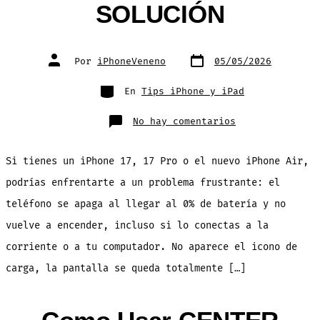
SOLUCIÓN
Fecha
Autor
Por
iPhoneVeneno
05/05/2026
de
de
publicación
la
entrada
Categorías
En
Tips iPhone y iPad
en
No hay comentarios
¿Tu
iPhone
17
se
Si tienes un iPhone 17, 17 Pro o el nuevo iPhone Air,
Apagó
y
No
podrías enfrentarte a un problema frustrante: el
Revive?
Usuarios
teléfono se apaga al llegar al 0% de batería y no
Reportan
Fallo
y
vuelve a encender, incluso si lo conectas a la
SOLUCIÓN
corriente o a tu computador. No aparece el icono de
carga, la pantalla se queda totalmente […]