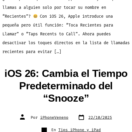
llamadas
accidentales
llamas a alguien solo por tocar su nombre en
“Recientes”?
Con iOS 26, Apple introduce una
pequeña pero útil función: “Toca Recientes para
Llamar” o “Taps Recents to Call”. Ahora puedes
desactivar los toques directos en la lista de llamadas
recientes para evitar […]
iOS 26: Cambia el Tiempo
Predeterminado del
“Snooze”
Fecha
Autor
Por
iPhoneVeneno
22/10/2025
de
de
publicación
la
entrada
Categorías
En
Tips iPhone y iPad