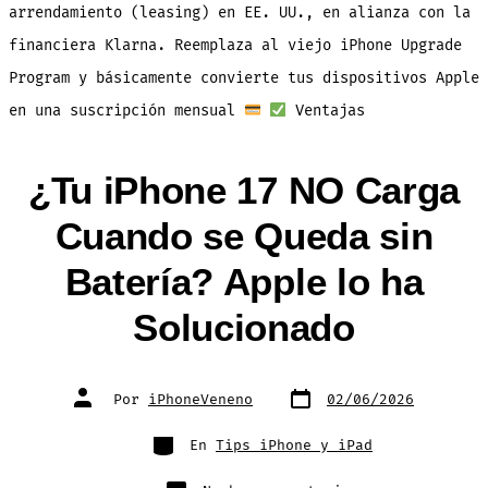
Así
arrendamiento (leasing) en EE. UU., en alianza con la
funci
el
financiera Klarna. Reemplaza al viejo iPhone Upgrade
Progr
Apple
Upgra
Program y básicamente convierte tus dispositivos Apple
en una suscripción mensual
Ventajas
¿Tu iPhone 17 NO Carga
Cuando se Queda sin
Batería? Apple lo ha
Solucionado
Fecha
Autor
Por
iPhoneVeneno
02/06/2026
de
de
publicación
la
entrada
Categorías
En
Tips iPhone y iPad