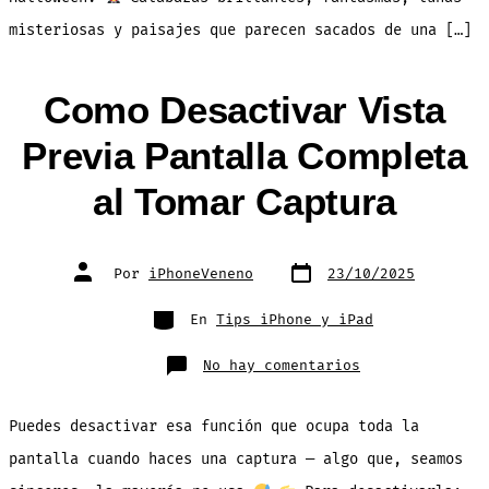
misteriosas y paisajes que parecen sacados de una […]
Como Desactivar Vista
Previa Pantalla Completa
al Tomar Captura
Fecha
Autor
Por
iPhoneVeneno
23/10/2025
de
de
publicación
la
entrada
Categorías
En
Tips iPhone y iPad
en
No hay comentarios
Como
Desactivar
Vista
Previa
Puedes desactivar esa función que ocupa toda la
Pantalla
Completa
al
pantalla cuando haces una captura — algo que, seamos
Tomar
Captura