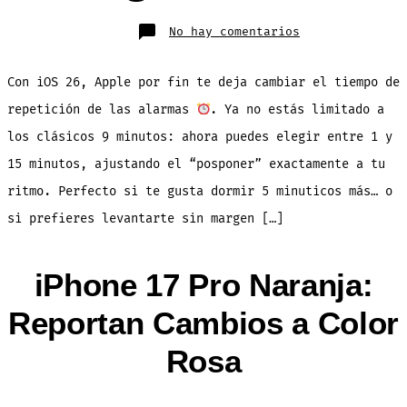
en
No hay comentarios
iOS
26:
Cambia
el
Con iOS 26, Apple por fin te deja cambiar el tiempo de
Tiempo
Predeterminado
del
repetición de las alarmas
. Ya no estás limitado a
“Snooze”
los clásicos 9 minutos: ahora puedes elegir entre 1 y
15 minutos, ajustando el “posponer” exactamente a tu
ritmo. Perfecto si te gusta dormir 5 minuticos más… o
si prefieres levantarte sin margen […]
iPhone 17 Pro Naranja:
Reportan Cambios a Color
Rosa