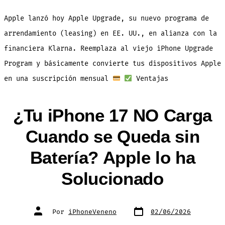
Ahora
te
Renta
Apple lanzó hoy Apple Upgrade, su nuevo programa de
sus
Produ
Así
arrendamiento (leasing) en EE. UU., en alianza con la
funci
el
financiera Klarna. Reemplaza al viejo iPhone Upgrade
Progr
Apple
Upgra
Program y básicamente convierte tus dispositivos Apple
en una suscripción mensual
Ventajas
¿Tu iPhone 17 NO Carga
Cuando se Queda sin
Batería? Apple lo ha
Solucionado
Fecha
Autor
Por
iPhoneVeneno
02/06/2026
de
de
publicación
la