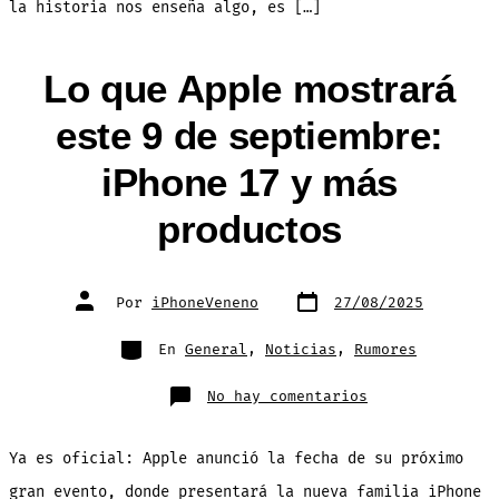
la historia nos enseña algo, es […]
Lo que Apple mostrará
este 9 de septiembre:
iPhone 17 y más
productos
Fecha
Autor
Por
iPhoneVeneno
27/08/2025
de
de
publicación
la
entrada
Categorías
En
General
,
Noticias
,
Rumores
en
No hay comentarios
Lo
que
Apple
mostrará
Ya es oficial: Apple anunció la fecha de su próximo
este
9
de
gran evento, donde presentará la nueva familia iPhone