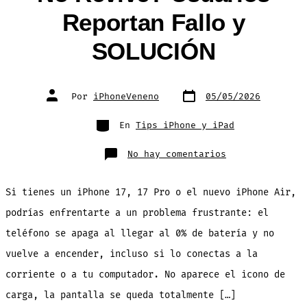
Reportan Fallo y
SOLUCIÓN
Fecha
Autor
Por
iPhoneVeneno
05/05/2026
de
de
publicación
la
entrada
Categorías
En
Tips iPhone y iPad
en
No hay comentarios
¿Tu
iPhone
17
se
Si tienes un iPhone 17, 17 Pro o el nuevo iPhone Air,
Apagó
y
No
podrías enfrentarte a un problema frustrante: el
Revive?
Usuarios
teléfono se apaga al llegar al 0% de batería y no
Reportan
Fallo
y
vuelve a encender, incluso si lo conectas a la
SOLUCIÓN
corriente o a tu computador. No aparece el icono de
carga, la pantalla se queda totalmente […]