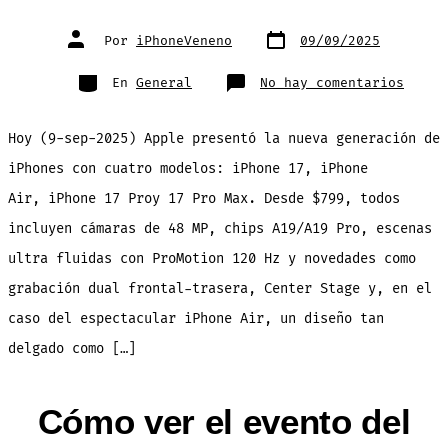
Fecha
Autor
Por
iPhoneVeneno
09/09/2025
de
de
publicación
la
entrada
Categorías
en
En
General
No hay comentarios
¡Esto
son
los
nuevo
Hoy (9-sep-2025) Apple presentó la nueva generación de
iPhon
17!
iPhones con cuatro modelos: iPhone 17, iPhone
Air, iPhone 17 Proy 17 Pro Max. Desde $799, todos
incluyen cámaras de 48 MP, chips A19/A19 Pro, escenas
ultra fluidas con ProMotion 120 Hz y novedades como
grabación dual frontal-trasera, Center Stage y, en el
caso del espectacular iPhone Air, un diseño tan
delgado como […]
Cómo ver el evento del