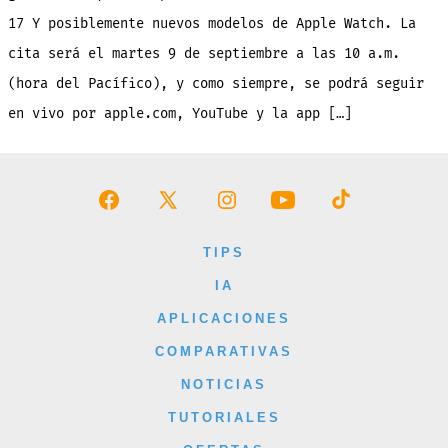
septiembre:
iPhone
17 Y posiblemente nuevos modelos de Apple Watch. La
17
y
más
cita será el martes 9 de septiembre a las 10 a.m.
productos
(hora del Pacífico), y como siempre, se podrá seguir
en vivo por apple.com, YouTube y la app […]
Abrir
Abrir
Abrir
Abrir
Abrir
Facebook
X
Instagram
YouTube
TikTok
TIPS
en
en
en
en
en
IA
una
una
una
una
una
APLICACIONES
nueva
nueva
nueva
nueva
nueva
COMPARATIVAS
pestaña
pestaña
pestaña
pestaña
pestaña
NOTICIAS
TUTORIALES