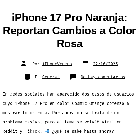
iPhone 17 Pro Naranja:
Reportan Cambios a Color
Rosa
Fecha
Autor
Por
iPhoneVeneno
22/10/2025
de
de
publicación
la
entrada
Categorías
en
En
General
No hay comentarios
iPhon
17
Pro
Naran
En redes sociales han aparecido dos casos de usuarios
Repor
Cambi
a
cuyo iPhone 17 Pro en color Cosmic Orange comenzó a
Color
Rosa
mostrar tonos rosa. Por ahora no se trata de un
problema masivo, pero el tema se volvió viral en
Reddit y TikTok.
¿Qué se sabe hasta ahora?