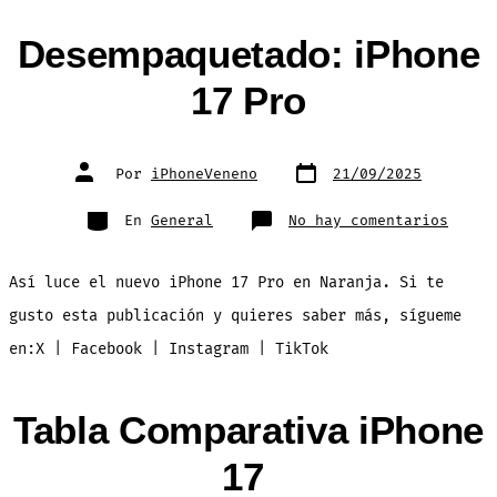
Desempaquetado: iPhone
17 Pro
Fecha
Autor
Por
iPhoneVeneno
21/09/2025
de
de
publicación
la
entrada
Categorías
en
En
General
No hay comentarios
Desem
iPhon
17
Pro
Así luce el nuevo iPhone 17 Pro en Naranja. Si te
gusto esta publicación y quieres saber más, sígueme
en:X | Facebook | Instagram | TikTok
Tabla Comparativa iPhone
17