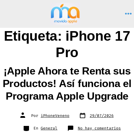
Saltar
al
M
contenido
Etiqueta:
iPhone 17
Pro
¡Apple Ahora te Renta sus
Productos! Así funciona el
Programa Apple Upgrade
Fecha
Autor
Por
iPhoneVeneno
29/07/2026
de
de
publicación
la
entrada
Categorías
en
En
General
No hay comentarios
¡Appl