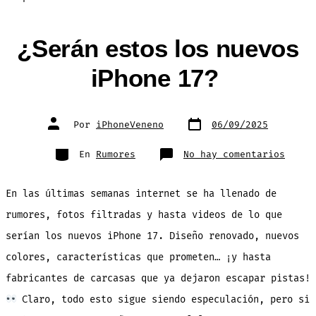
¿Serán estos los nuevos
iPhone 17?
Fecha
Autor
Por
iPhoneVeneno
06/09/2025
de
de
publicación
la
entrada
Categorías
en
En
Rumores
No hay comentarios
¿Será
estos
los
nuevo
En las últimas semanas internet se ha llenado de
iPhon
17?
rumores, fotos filtradas y hasta videos de lo que
serían los nuevos iPhone 17. Diseño renovado, nuevos
colores, características que prometen… ¡y hasta
fabricantes de carcasas que ya dejaron escapar pistas!
Claro, todo esto sigue siendo especulación, pero si