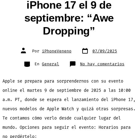
iPhone 17 el 9 de
septiembre: “Awe
Dropping”
Fecha
Autor
Por
iPhoneVeneno
07/09/2025
de
de
publicación
la
entrada
Categorías
en
En
General
No hay comentarios
Cómo
ver
el
event
Apple se prepara para sorprendernos con su evento
del
iPhon
17
online el martes 9 de septiembre de 2025 a las 10:00
el
9
a.m. PT, donde se espera el lanzamiento del iPhone 17,
de
septi
“Awe
nuevos modelos de Apple Watch y quizá otras sorpresas.
Dropp
Te contamos cómo verlo desde cualquier lugar del
mundo. Opciones para seguir el evento: Horarios para
no perdértelo: