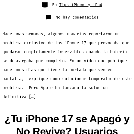
entrada
Categorías
En
Tips iPhone y iPad
en
No hay comentarios
¿Tu
iPhone
17
NO
Hace unas semanas, algunos usuarios reportaron un
Carga
Cuando
se
problema exclusivo de los iPhone 17 que provocaba que
Queda
sin
quedaran completamente inservibles cuando la batería
Batería?
Apple
lo
se descargaba por completo. En un vídeo que publique
ha
Solucionado
hace unos días que tiene la portada que ven en
pantalla, explique como solucionar temporalmente este
problema. Pero Apple ha lanzado la solución
definitiva […]
¿Tu iPhone 17 se Apagó y
No Revive? Usuarios