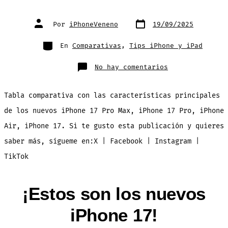
Fecha
Autor
Por
iPhoneVeneno
19/09/2025
de
de
publicación
la
entrada
Categorías
En
Comparativas
,
Tips iPhone y iPad
en
No hay comentarios
Tabla
Comparativa
iPhone
17
Tabla comparativa con las características principales
de los nuevos iPhone 17 Pro Max, iPhone 17 Pro, iPhone
Air, iPhone 17. Si te gusto esta publicación y quieres
saber más, sígueme en:X | Facebook | Instagram |
TikTok
¡Estos son los nuevos
iPhone 17!