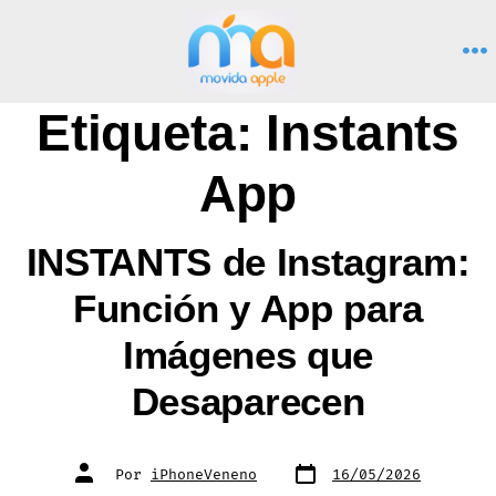
Saltar
al
M
contenido
Etiqueta:
Instants
App
INSTANTS de Instagram:
Función y App para
Imágenes que
Desaparecen
Fecha
Autor
Por
iPhoneVeneno
16/05/2026
de
de
publicación
la