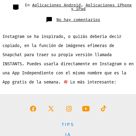
entrada
Categorías
En
Aplicaciones Android
,
Aplicaciones iPhone
y iPad
en
No hay comentarios
INSTANTS
de
Instagram:
Función
Instagram se ha inspirado, o quizás debería decir
y
App
para
copiado, en la función de imágenes efímeras de
Imágenes
que
Snapchat para traer su propia versión llamada
Desaparecen
INSTANTS. Puedes usarla directamente en Instagram o en
una App Independiente con el mismo nombre que es la
App gratis de la semana.
Lo más interesante:
Abrir
Abrir
Abrir
Abrir
Abrir
Facebook
X
Instagram
YouTube
TikTok
TIPS
en
en
en
en
en
IA