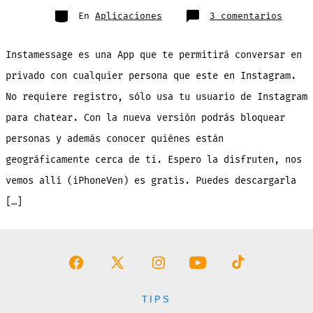
entrada
Categorías
en
En
Aplicaciones
3 comentarios
Insta
para
chate
en
Instamessage es una App que te permitirá conversar en
priva
con
cualq
privado con cualquier persona que este en Instagram.
perso
usand
No requiere registro, sólo usa tu usuario de Instagram
Insta
para chatear. Con la nueva versión podrás bloquear
personas y además conocer quiénes están
geográficamente cerca de ti. Espero la disfruten, nos
vemos allí (iPhoneVen) es gratis. Puedes descargarla
[…]
Abrir
Abrir
Abrir
Abrir
Abrir
Facebook
X
Instagram
YouTube
TikTok
TIPS