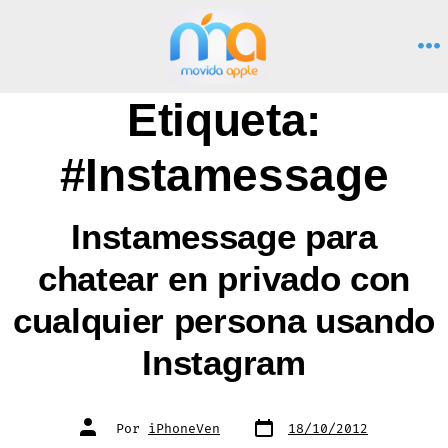
Saltar
al
M
contenido
Etiqueta:
#Instamessage
Instamessage para
chatear en privado con
cualquier persona usando
Instagram
Fecha
Autor
Por
iPhoneVen
18/10/2012
de
de
publicación
la