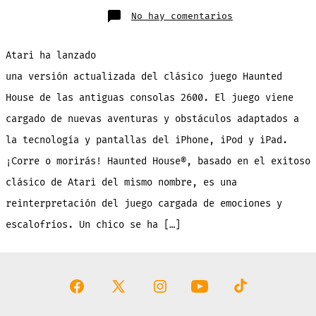
en
No hay comentarios
Haunted
House:
el
clásico
Atari ha lanzado
juego
de
Atari
una versión actualizada del clásico juego Haunted
llega
al
House de las antiguas consolas 2600. El juego viene
App
Store
en
cargado de nuevas aventuras y obstáculos adaptados a
descarga
gratuita
la tecnología y pantallas del iPhone, iPod y iPad.
¡Corre o morirás! Haunted House®, basado en el exitoso
clásico de Atari del mismo nombre, es una
reinterpretación del juego cargada de emociones y
escalofríos. Un chico se ha […]
Abrir
Abrir
Abrir
Abrir
Abrir